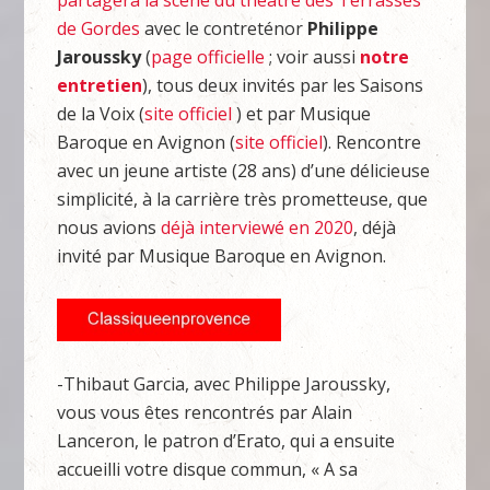
partagera la scène du théâtre des Terrasses
de Gordes
avec le contreténor
Philippe
Jaroussky
(
page officielle
; voir aussi
notre
entretien
), tous deux invités par les Saisons
de la Voix (
site officiel
) et par Musique
Baroque en Avignon (
site officiel
). Rencontre
avec un jeune artiste (28 ans) d’une délicieuse
simplicité, à la carrière très prometteuse, que
nous avions
déjà interviewé en 2020
, déjà
invité par Musique Baroque en Avignon.
-Thibaut Garcia, avec Philippe Jaroussky,
vous vous êtes rencontrés par Alain
Lanceron, le patron d’Erato, qui a ensuite
accueilli votre disque commun, « A sa