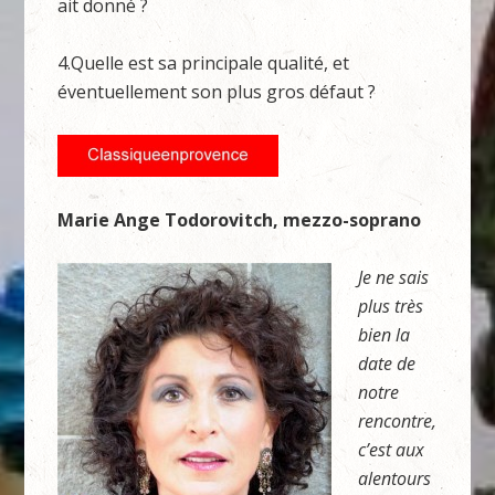
ait donné ?
4.Quelle est sa principale qualité, et
éventuellement son plus gros défaut ?
Marie Ange Todorovitch, mezzo-soprano
Je ne sais
plus très
bien la
date de
notre
rencontre,
c’est aux
alentours