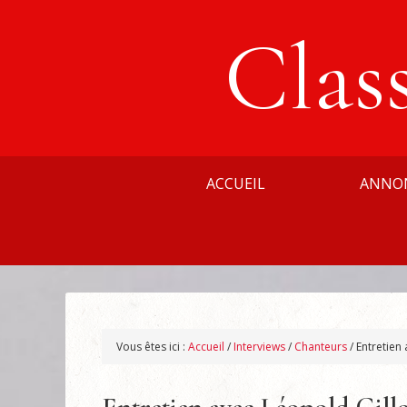
Clas
ACCUEIL
ANNO
Vous êtes ici :
Accueil
/
Interviews
/
Chanteurs
/
Entretien 