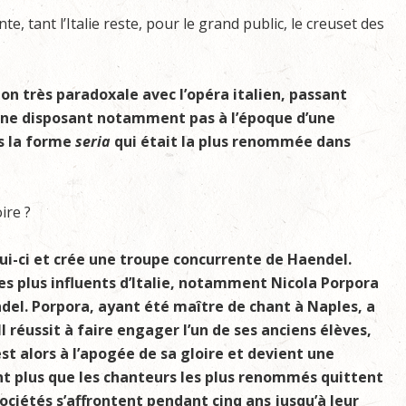
, tant l’Italie reste, pour le grand public, le creuset des
ion très paradoxale avec l’opéra italien, passant
, ne disposant notamment pas à l’époque d’une
s la forme
seria
qui était la plus renommée dans
ire ?
elui-ci et crée une troupe concurrente de Haendel.
les plus influents d’Italie, notamment Nicola Porpora
ndel. Porpora, ayant été maître de chant à Naples, a
Il réussit à faire engager l’un de ses anciens élèves,
est alors à l’apogée de sa gloire et devient une
t plus que les chanteurs les plus renommés quittent
sociétés s’affrontent pendant cinq ans jusqu’à leur