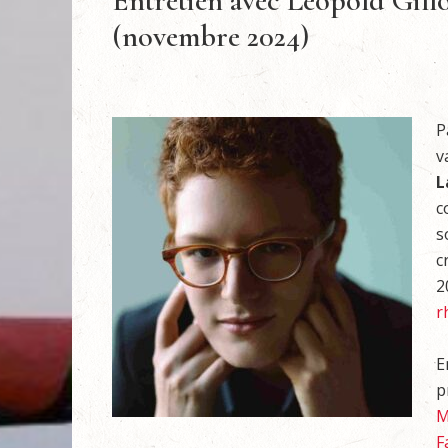
Entretien avec Léopold Gill
(novembre 2024)
P
v
L
c
s
c
2
r
E
p
M
F