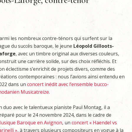
oots-Laforge, contre-ténor
armi les nombreux contre-ténors qui surfent sur la
ague du succès baroque, le jeune
Léopold Gilloots-
aforge
, avec un timbre original aux diverses couleurs,
onstruit une carrière solide, sur des choix réfléchis. Et
on éclectisme s’enrichit de projets divers, comme des
réations contemporaines : nous l’avions ainsi entendu en
022 dans un
concert inédit avec l’ensemble bucco-
hodanien Musicatreize
.
n duo avec le talentueux pianiste Paul Montag, il a
réparé pour le 24 novembre 2024, dans le cadre de
usique Baroque en Avignon
, un
concert « Haendel vs
arinelli »
, à travers plusieurs compositeurs en vogue à la