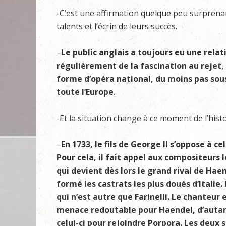
-C’est une affirmation quelque peu surprenante
talents et l’écrin de leurs succès.
–
Le public anglais a toujours eu une relat
régulièrement de la fascination au rejet
forme d’opéra national, du moins pas sou
toute l’Europe
.
-Et la situation change à ce moment de l’histo
–
En 1733, le fils de George II s’oppose à c
Pour cela, il fait appel aux compositeurs 
qui devient dès lors le grand rival de Hae
formé les castrats les plus doués d’Italie. 
qui n’est autre que Farinelli. Le chanteur 
menace redoutable pour Haendel, d’autan
celui-ci pour rejoindre Porpora. Les deux 