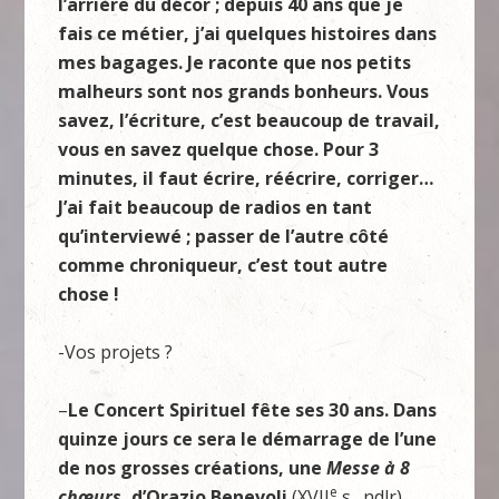
l’arrière du décor ; depuis 40 ans que je
fais ce métier, j’ai quelques histoires dans
mes bagages. Je raconte que nos petits
malheurs sont nos grands bonheurs. Vous
savez, l’écriture, c’est beaucoup de travail,
vous en savez quelque chose. Pour 3
minutes, il faut écrire, réécrire, corriger…
J’ai fait beaucoup de radios en tant
qu’interviewé ; passer de l’autre côté
comme chroniqueur, c’est tout autre
chose !
-Vos projets ?
–
Le Concert Spirituel fête ses 30 ans. Dans
quinze jours ce sera le démarrage de l’une
de nos grosses créations, une
Messe à 8
e
chœurs
, d’Orazio Benevoli
(XVII
s., ndlr).