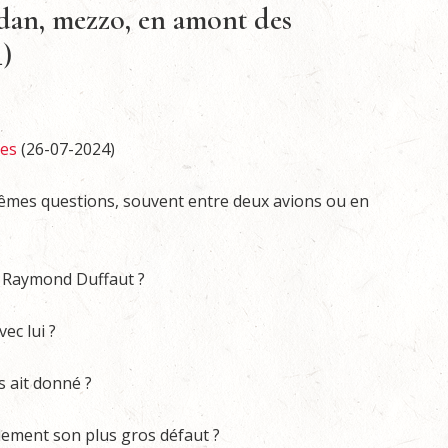
dan, mezzo, en amont des
)
des
(26-07-2024)
mêmes questions, souvent entre deux avions ou en
c Raymond Duffaut ?
ec lui ?
us ait donné ?
ellement son plus gros défaut ?