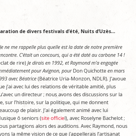
ration de divers festivals d’été, Nuits d’Uzès…
 Je ne me rappelle plus quelle est la date de notre première
encontre. C’était un concours, qui a été daté au carbone 14 !
éclat de rire)
Je dirais en 1992, et Raymond m’a engagée
mmédiatement pour Avignon, pour
Don Quichotte
en mars
993 avec Béatrice
(Béatrice Uria-Monzon, NDLR)
.
J’avoue
ue j’ai avec lui des relations de véritable amitié, plus
u’avec un directeur ; nous avons des discussions sur la
ie, sur l’histoire, sur la politique, qui me donnent
eaucoup de plaisir. J’ai également animé avec lui
usique ô seniors (
site officie
l), avec Roselyne Bachelot ;
ous partagions alors des auditions. Avec Raymond, nous
vons la même vision de ce que j’appellerais l’artisanat