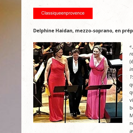
Delphine Haidan, mezzo-soprano, en prépa
«
r
(
i
1
q
q
v
b
M
n
a