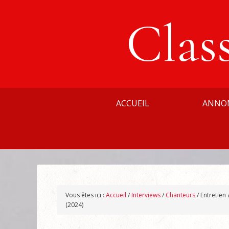
Clas
ACCUEIL
ANNO
Vous êtes ici :
Accueil
/
Interviews
/
Chanteurs
/
Entretien
(2024)