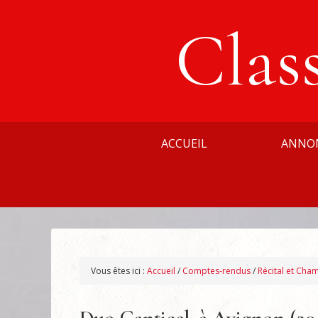
Clas
ACCUEIL
ANNO
Vous êtes ici :
Accueil
/
Comptes-rendus
/
Récital et Cha