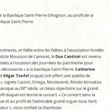
a Basilique Saint-Pierre d’Avignon, au profit de la
lique Saint-Pierre
ontinents, et fidèle entre les fidèles à l’association fondée
dicte Mousson de Camaret, le
Duo Canticel
est revenu
ales à l’occasion des Journées du patrimoine pour
-découverte » à la basilique Saint-Pierre.
Catherine
et
Edgar Teufel
(orgue) ont offert une palette de
 », signés Caccini, Ortega, Monteverdi, Rimski-Korsakov,
e
 baroque au XX
siècle, un beau répertoire sur le grand
fit duquel est donné le concert. « Ce concert dans la
e et au profit de l’admirable grand orgue nous tient
cœur », nous confiait la chanteuse.