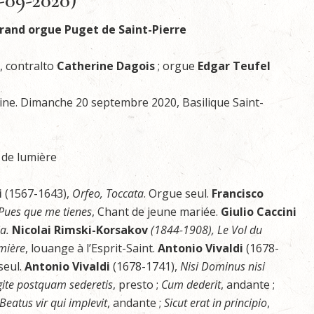
-09-2020)
grand orgue Puget de Saint-Pierre
, contralto
Catherine Dagois
; orgue
Edgar Teufel
ine. Dimanche 20 septembre 2020, Basilique Saint-
de lumière
i
(1567-1643),
Orfeo, Toccata
. Orgue seul.
Francisco
Pues que me tienes
, Chant de jeune mariée.
Giulio Caccini
ia.
Nicolai Rimski-Korsakov
(1844-1908), Le Vol du
mière
, louange à l’Esprit-Saint.
Antonio Vivaldi
(1678-
seul.
Antonio Vivaldi
(1678-1741),
Nisi Dominus nisi
gite postquam sederetis
, presto ;
Cum dederit
, andante ;
 Beatus vir qui implevit
, andante ;
Sicut erat in principio
,