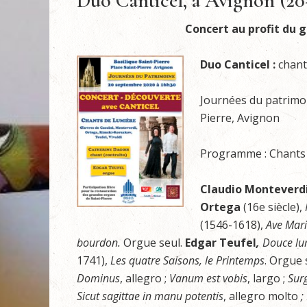
Duo Canticel, à Avignon (20
Concert au profit du 
Duo Canticel :
chant
Journées du patrimo
Pierre, Avignon
Programme : Chants 
Claudio Monteverd
Ortega
(16e siècle),
(1546-1618),
Ave Mar
bourdon.
Orgue seul.
Edgar Teufel
,
Douce lu
1741),
Les quatre Saisons, le Printemps
. Orgue 
Dominus
, allegro ;
Vanum est vobis
, largo ;
Sur
Sicut sagittae in manu potentis
, allegro molto
;