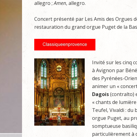
allegro ;
Amen
, allegro.
Concert présenté par Les Amis des Orgues de l
restauration du grand orgue Puget de la Basi
Invité sur les cinq c
à Avignon par Béné
des Pyrénées-Orient
animer un « concert
Dagois
(contralto) 
« chants de lumière
Teufel, Vivaldi : du
orgue Puget, au pro
somptueuse basiliqu
particulièrement à 