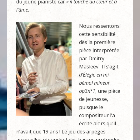
du jeune pianiste car
« il touche au cœur et à
l’âme.
Nous ressentons
cette sensibilité
dès la première
pièce interprétée
par Dmitry
Masleev. Il s’agit
d’Élégie en mi
bémol mineur
op3n°1
, une pièce
de jeunesse,
puisque le
compositeur l’a
écrite alors qu’il
n’avait que 19 ans ! Le jeu des arpèges
auxquelles répondent des basses profondes