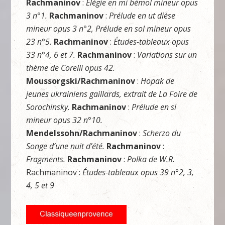
Rachmaninov
:
Élégie en mi bémol mineur opus
3 n°1.
Rachmaninov
:
Prélude en ut dièse
mineur opus 3 n°2, Prélude en sol mineur opus
23 n°5.
Rachmaninov
:
Études-tableaux opus
33 n°4, 6 et 7.
Rachmaninov
:
Variations sur un
thème de Corelli opus 42.
Moussorgski/Rachmaninov
:
Hopak de
jeunes ukrainiens gaillards, extrait de La Foire de
Sorochinsky.
Rachmaninov
:
Prélude en si
mineur opus 32 n°10.
Mendelssohn/Rachmaninov
:
Scherzo du
Songe d’une nuit d’été.
Rachmaninov
:
Fragments.
Rachmaninov
:
Polka de W.R.
Rachmaninov :
Études-tableaux opus 39 n°2, 3,
4, 5 et 9