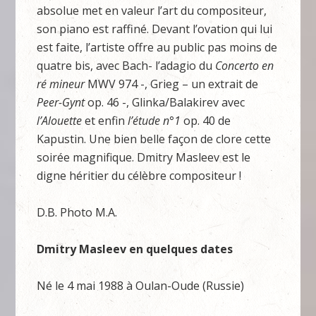
absolue met en valeur l’art du compositeur,
son piano est raffiné. Devant l’ovation qui lui
est faite, l’artiste offre au public pas moins de
quatre bis, avec Bach- l’adagio du
Concerto en
ré
mineur
MWV 974 -, Grieg – un extrait de
Peer-Gynt
op. 46 -, Glinka/Balakirev avec
l’Alouette
et enfin
l’étude n°1
op. 40 de
Kapustin. Une bien belle façon de clore cette
soirée magnifique. Dmitry Masleev est le
digne héritier du célèbre compositeur !
D.B. Photo M.A.
Dmitry Masleev en quelques dates
Né le 4 mai 1988 à Oulan-Oude (Russie)