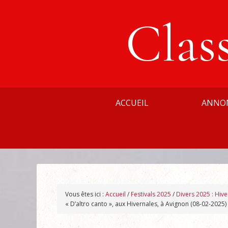
Clas
ACCUEIL
ANNO
Vous êtes ici :
Accueil
/
Festivals 2025
/
Divers 2025 : Hiv
« D’altro canto », aux Hivernales, à Avignon (08-02-2025)