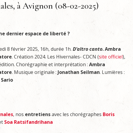
nales, à Avignon (08-02-2025)
 dernier espace de liberté ?
di 8 février 2025, 16h, durée 1h.
D’altro canto
. Ambra
atore
. Création 2024. Les Hivernales- CDCN (
site officiel
),
dition. Chorégraphie et interprétation :
Ambra
atore
. Musique originale :
Jonathan
Seilman
. Lumières :
 Sario
rnales
, nos
entretiens
avec les chorégraphes
Boris
et
Soa Ratsifandrihana