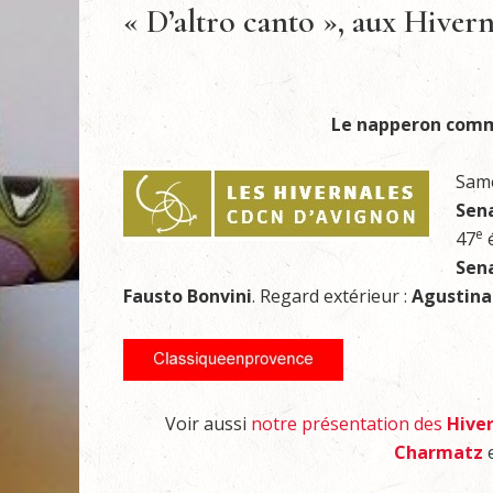
« D’altro canto », aux Hiver
Le napperon comme
Same
Sen
e
47
é
Sen
Fausto Bonvini
. Regard extérieur :
Agustina
Voir aussi
notre présentation des
Hive
Charmatz