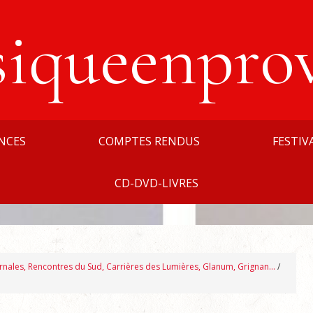
siqueenpro
NCES
COMPTES RENDUS
FESTIV
CD-DVD-LIVRES
ernales, Rencontres du Sud, Carrières des Lumières, Glanum, Grignan…
/