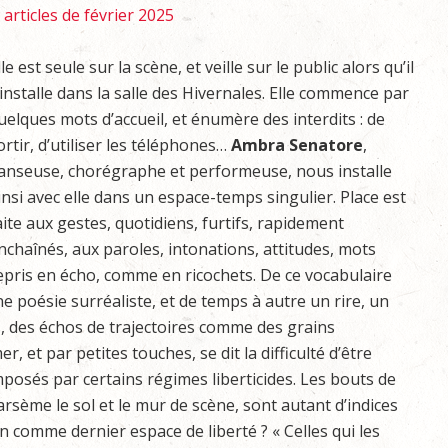
articles de février 2025
lle est seule sur la scène, et veille sur le public alors qu’il
’installe dans la salle des Hivernales. Elle commence par
uelques mots d’accueil, et énumère des interdits : de
ortir, d’utiliser les téléphones…
Ambra Senatore
,
anseuse, chorégraphe et performeuse, nous installe
insi avec elle dans un espace-temps singulier. Place est
aite aux gestes, quotidiens, furtifs, rapidement
nchaînés, aux paroles, intonations, attitudes, mots
epris en écho, comme en ricochets. De ce vocabulaire
 poésie surréaliste, et de temps à autre un rire, un
s, des échos de trajectoires comme des grains
r, et par petites touches, se dit la difficulté d’être
mposés par certains régimes liberticides. Les bouts de
rsème le sol et le mur de scène, sont autant d’indices
on comme dernier espace de liberté ? « Celles qui les