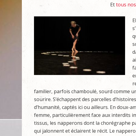
Et
tous nos 
E
s
q
s
d
a
f
e
r
familier, parfois chamboulé, sourd comme une
sourire. S’échappent des parcelles d’histoire
d’humanité, captés ici ou ailleurs. En doux-ame
femme, particulièrement face aux interdits i
tissus, les napperons dont la chorégraphe pa
qui jalonnent et éclairent le récit. Le napper