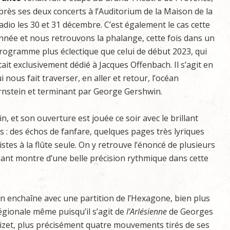
près ses deux concerts à l’Auditorium de la Maison de la
adio les 30 et 31 décembre. C’est également le cas cette
nnée et nous retrouvons la phalange, cette fois dans un
rogramme plus éclectique que celui de début 2023, qui
tait exclusivement dédié à Jacques Offenbach. Il s’agit en
nous fait traverser, en aller et retour, l’océan
nstein et terminant par George Gershwin.
, et son ouverture est jouée ce soir avec le brillant
es : des échos de fanfare, quelques pages très lyriques
tes à la flûte seule. On y retrouve l’énoncé de plusieurs
isant montre d’une belle précision rythmique dans cette
n enchaîne avec une partition de l’Hexagone, bien plus
égionale même puisqu’il s’agit de
l’Arlésienne
de Georges
izet, plus précisément quatre mouvements tirés de ses