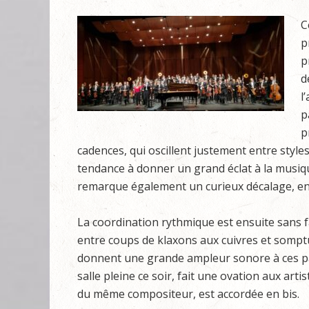
C
p
p
d
l
p
p
cadences, qui oscillent justement entre styles
tendance à donner un grand éclat à la musique
remarque également un curieux décalage, en f
La coordination rythmique est ensuite sans f
entre coups de klaxons aux cuivres et somptu
donnent une grande ampleur sonore à ces page
salle pleine ce soir, fait une ovation aux arti
du même compositeur, est accordée en bis.