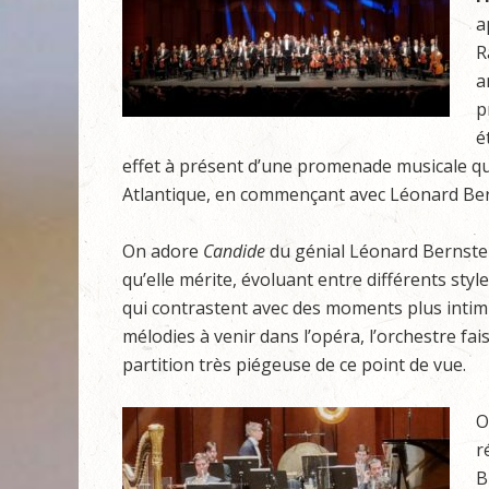
a
R
a
p
é
effet à présent d’une promenade musicale qui 
Atlantique, en commençant avec Léonard Ber
On adore
Candide
du génial Léonard Bernstein
qu’elle mérite, évoluant entre différents styl
qui contrastent avec des moments plus intimis
mélodies à venir dans l’opéra, l’orchestre fa
partition très piégeuse de ce point de vue.
O
r
B