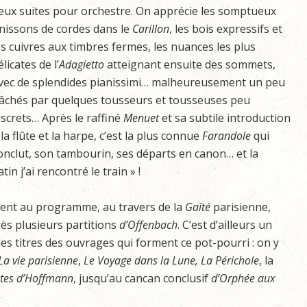
eux suites pour orchestre. On apprécie les somptueux
nissons de cordes dans le
Carillon
, les bois expressifs et
es cuivres aux timbres fermes, les nuances les plus
élicates de l’
Adagietto
atteignant ensuite des sommets,
vec de splendides pianissimi… malheureusement un peu
âchés par quelques tousseurs et tousseuses peu
iscrets… Après le raffiné
Menuet
et sa subtile introduction
 la flûte et la harpe, c’est la plus connue
Farandole
qui
onclut, son tambourin, ses départs en canon… et la
n j’ai rencontré le train » !
ment au programme, au travers de la
Gaîté
parisienne,
ès plusieurs partitions
d’Offenbach
. C’est d’ailleurs un
les titres des ouvrages qui forment ce pot-pourri : on y
La vie parisienne
,
Le Voyage dans la Lune, La Périchole
, la
tes d’Hoffmann
, jusqu’au cancan conclusif
d’Orphée aux