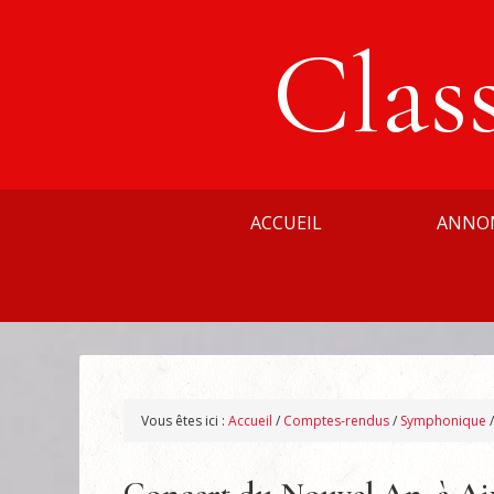
Clas
ACCUEIL
ANNO
Vous êtes ici :
Accueil
/
Comptes-rendus
/
Symphonique
/