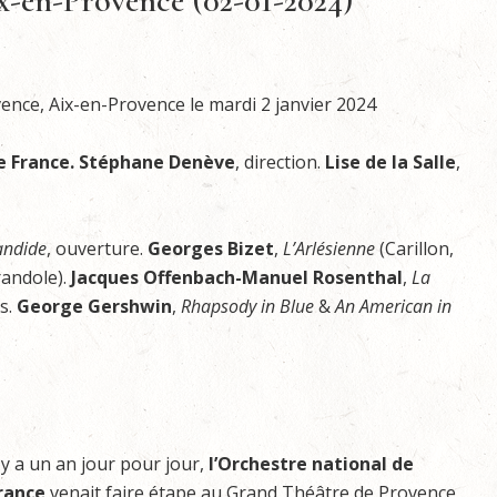
x-en-Provence (02-01-2024)
nce, Aix-en-Provence le mardi 2 janvier 2024
e France.
Stéphane Denève
, direction.
Lise de la Salle
,
andide
, ouverture.
Georges Bizet
,
L’Arlésienne
(Carillon,
randole).
Jacques Offenbach-Manuel Rosenthal
,
La
ts.
George Gershwin
,
Rhapsody in Blue
&
An American in
l y a un an jour pour jour,
l’Orchestre national de
rance
venait faire étape au Grand Théâtre de Provence,