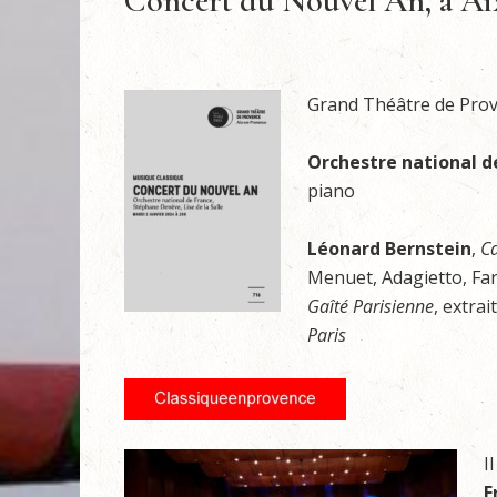
Concert du Nouvel An, à Ai
Grand Théâtre de Prove
Orchestre national d
piano
Léonard Bernstein
,
C
Menuet, Adagietto, Fa
Gaîté Parisienne
, extrai
Paris
I
F