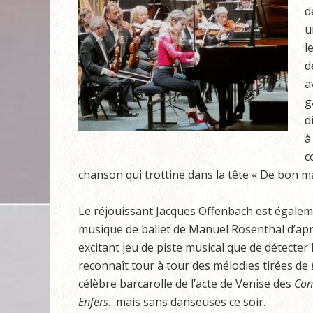
d
u
l
d
a
g
d
à
c
chanson qui trottine dans la tête « De bon mati
Le réjouissant Jacques Offenbach est égale
musique de ballet de Manuel Rosenthal d’apr
excitant jeu de piste musical que de détecter 
reconnaît tour à tour des mélodies tirées de
célèbre barcarolle de l’acte de Venise des
Con
Enfers
…mais sans danseuses ce soir.