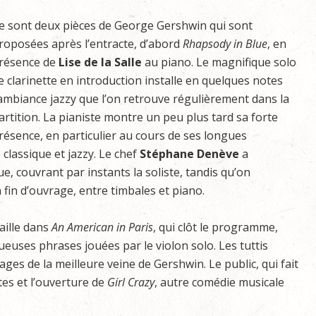
e sont deux pièces de George Gershwin qui sont
roposées après l’entracte, d’abord
Rhapsody in Blue
, en
résence de
Lise de la Salle
au piano. Le magnifique solo
e clarinette en introduction installe en quelques notes
’ambiance jazzy que l’on retrouve régulièrement dans la
artition. La pianiste montre un peu plus tard sa forte
résence, en particulier au cours de ses longues
 classique et jazzy. Le chef
Stéphane Denève
a
, couvrant par instants la soliste, tandis qu’on
in d’ouvrage, entre timbales et piano.
aille dans
An American in Paris
, qui clôt le programme,
euses phrases jouées par le violon solo. Les tuttis
s de la meilleure veine de Gershwin. Le public, qui fait
stes et l’ouverture de
Girl Crazy
, autre comédie musicale