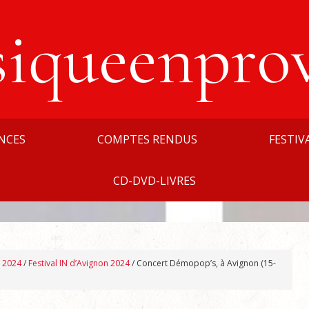
siqueenpro
NCES
COMPTES RENDUS
FESTIV
CD-DVD-LIVRES
n 2024
/
Festival IN d’Avignon 2024
/
Concert Démopop’s, à Avignon (15-