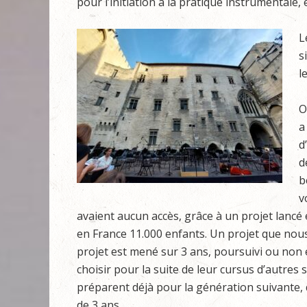
pour l’initiation à la pratique instrumentale,
L
s
l
O
a
d
d
b
v
avaient aucun accès, grâce à un projet lancé 
en France 11.000 enfants. Un projet que nou
projet est mené sur 3 ans, poursuivi ou non 
choisir pour la suite de leur cursus d’autre
préparent déjà pour la génération suivante
de 3 ans.