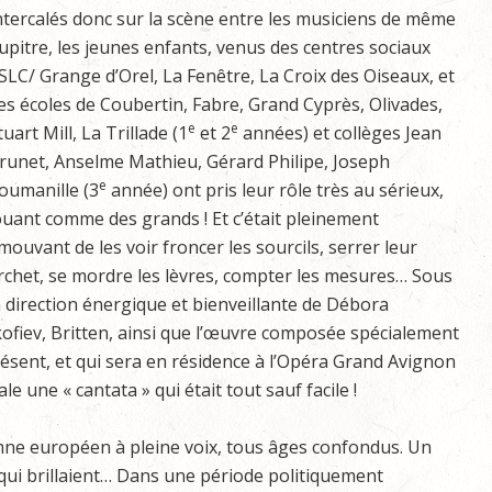
ntercalés donc sur la scène entre les musiciens de même
upitre, les jeunes enfants, venus des centres sociaux
SLC/ Grange d’Orel, La Fenêtre, La Croix des Oiseaux, et
es écoles de Coubertin, Fabre, Grand Cyprès, Olivades,
e
e
tuart Mill, La Trillade (1
et 2
années) et collèges Jean
runet, Anselme Mathieu, Gérard Philipe, Joseph
e
oumanille (3
année) ont pris leur rôle très au sérieux,
ouant comme des grands ! Et c’était pleinement
mouvant de les voir froncer les sourcils, serrer leur
rchet, se mordre les lèvres, compter les mesures… Sous
a direction énergique et bienveillante de Débora
ofiev, Britten, ainsi que l’œuvre composée spécialement
résent, et qui sera en résidence à l’Opéra Grand Avignon
e une « cantata » qui était tout sauf facile !
Hymne européen à pleine voix, tous âges confondus. Un
qui brillaient… Dans une période politiquement