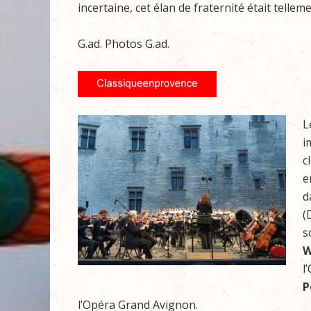
incertaine, cet élan de fraternité était tellem
G.ad. Photos G.ad.
L
i
c
e
d
(
s
W
l
P
l’Opéra Grand Avignon.