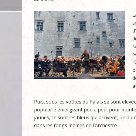
L
s
d
d
s
e
l
p
d
a
Puis, sous les voûtes du Palais se sont élevé
populaire émergeant peu à peu, pour monter
jaunes, ce sont les bleus qui arrivent, un à u
dans les rangs mêmes de l’orchestre.