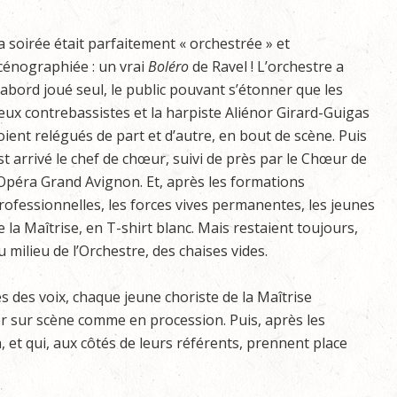
a soirée était parfaitement « orchestrée » et
cénographiée : un vrai
Boléro
de Ravel ! L’orchestre a
’abord joué seul, le public pouvant s’étonner que les
eux contrebassistes et la harpiste Aliénor Girard-Guigas
oient relégués de part et d’autre, en bout de scène. Puis
st arrivé le chef de chœur, suivi de près par le Chœur de
’Opéra Grand Avignon. Et, après les formations
rofessionnelles, les forces vives permanentes, les jeunes
e la Maîtrise, en T-shirt blanc. Mais restaient toujours,
u milieu de l’Orchestre, des chaises vides.
es des voix, chaque jeune choriste de la Maîtrise
 sur scène comme en procession. Puis, après les
n, et qui, aux côtés de leurs référents, prennent place