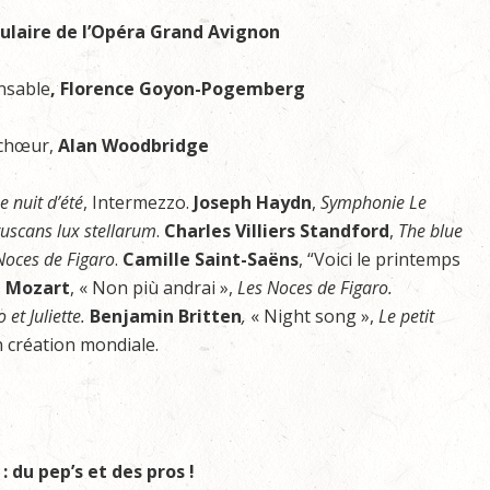
ulaire de l’Opéra Grand Avignon
nsable
, Florence Goyon-Pogemberg
 chœur,
Alan Woodbridge
e nuit d’été
, Intermezzo.
Joseph Haydn
,
Symphonie Le
uscans lux stellarum
.
Charles Villiers Standford
,
The blue
Noces de Figaro
.
Camille Saint-Saëns
, “Voici le printemps
.
Mozart
, « Non più andrai »,
Les Noces de Figaro.
et Juliette.
Benjamin Britten
,
« Night song »,
Le petit
n création mondiale.
 du pep’s et des pros !