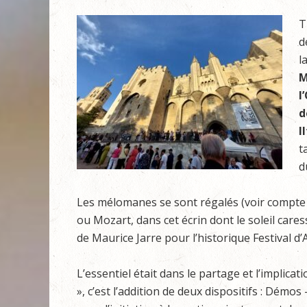
T
d
l
M
l
d
I
t
d
Les mélomanes se sont régalés (voir compte
ou Mozart, dans cet écrin dont le soleil cares
de Maurice Jarre pour l’historique Festival d’A
L’essentiel était dans le partage et l’implic
», c’est l’addition de deux dispositifs : Démo