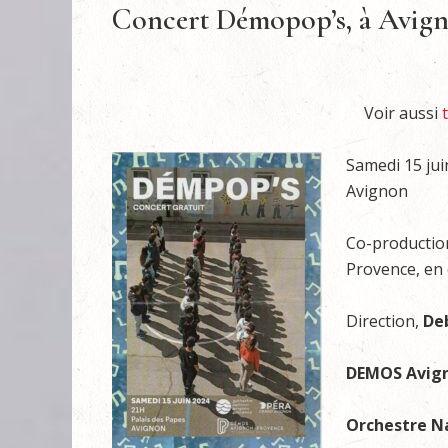
Concert Démopop’s, à Avign
Voir aussi
Samedi 15 jui
Avignon
Co-productio
Provence, en 
Direction,
De
DEMOS Avign
Orchestre N