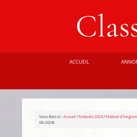
Clas
ACCUEIL
ANNO
Vous êtes ici :
Accueil
/
Festivals 2024
/
Festival d'Avigno
06-2024)