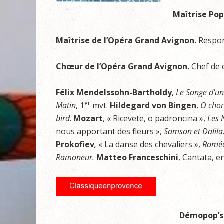
Maîtrise Pop
Maîtrise de l’Opéra Grand Avignon.
Respo
Chœur de l’Opéra Grand Avignon.
Chef de
Félix Mendelssohn-Bartholdy
,
Le Songe d’un
er
Matin
, 1
mvt.
Hildegard von Bingen
,
O chor
bird
.
Mozart
, « Ricevete, o padroncina »,
Les 
nous apportant des fleurs »,
Samson et Dalila
Prokofiev
,
« La danse des chevaliers »,
Roméo 
Ramoneur.
Matteo Franceschini
, Cantata, e
Démopop’s :