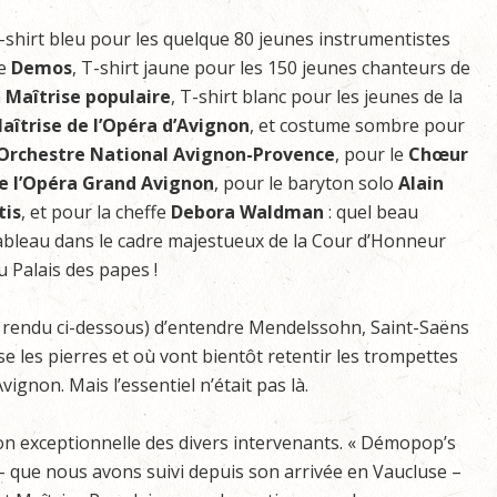
-shirt bleu pour les quelque 80 jeunes instrumentistes
e
Demos
, T-shirt jaune pour les 150 jeunes chanteurs de
a
Maîtrise populaire
, T-shirt blanc pour les jeunes de la
aîtrise de l’Opéra d’Avignon
, et costume sombre pour
’Orchestre National Avignon-Provence
, pour le
Chœur
e l’Opéra Grand Avignon
, pour le baryton solo
Alain
ltis
, et pour la cheffe
Debora Waldman
: quel beau
ableau dans le cadre majestueux de la Cour d’Honneur
u Palais des papes !
 rendu ci-dessous) d’entendre Mendelssohn, Saint-Saëns
se les pierres et où vont bientôt retentir les trompettes
vignon. Mais l’essentiel n’était pas là.
ation exceptionnelle des divers intervenants. « Démopop’s
s – que nous avons suivi depuis son arrivée en Vaucluse –