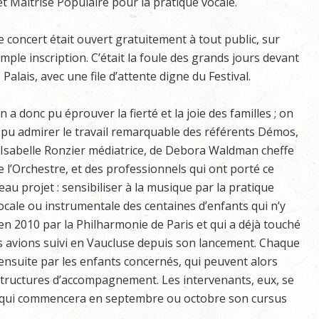
 et Maîtrise Populaire pour la pratique vocale.
e concert était ouvert gratuitement à tout public, sur
imple inscription. C’était la foule des grands jours devant
e Palais, avec une file d’attente digne du Festival.
n a donc pu éprouver la fierté et la joie des familles ; on
 pu admirer le travail remarquable des référents Démos,
’Isabelle Ronzier médiatrice, de Debora Waldman cheffe
e l’Orchestre, et des professionnels qui ont porté ce
eau projet : sensibiliser à la musique par la pratique
ocale ou instrumentale des centaines d’enfants qui n’y
en 2010 par la Philharmonie de Paris et qui a déjà touché
s avions suivi en Vaucluse depuis son lancement. Chaque
ensuite par les enfants concernés, qui peuvent alors
s structures d’accompagnement. Les intervenants, eux, se
, qui commencera en septembre ou octobre son cursus