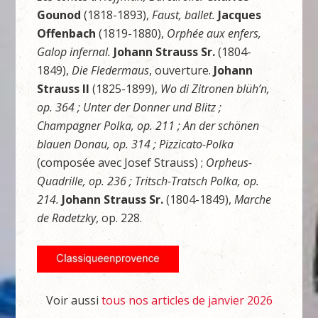
Gounod
(1818-1893),
Faust, ballet.
Jacques
Offenbach
(1819-1880),
Orphée aux enfers,
Galop infernal.
Johann Strauss Sr.
(1804-
1849),
Die Fledermaus
, ouverture.
Johann
Strauss II
(1825-1899),
Wo di Zitronen blüh’n,
op. 364 ; Unter der Donner und Blitz ;
Champagner Polka, op. 211 ; An der schönen
blauen Donau, op. 314 ; Pizzicato-Polka
(composée avec Josef Strauss) ;
Orpheus-
Quadrille, op. 236 ; Tritsch-Tratsch Polka, op.
214.
Johann Strauss Sr.
(1804-1849),
Marche
de Radetzky
, op. 228.
Voir aussi
tous nos articles de janvier 2026