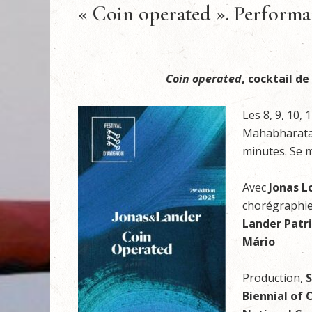
« Coin operated ». Performan
Coin operated
, cocktail d
Les 8, 9, 10, 
Mahabharata (
minutes. Se m
Avec
Jonas L
chorégraphie 
Lander Patr
Mário
Production,
S
Biennial of