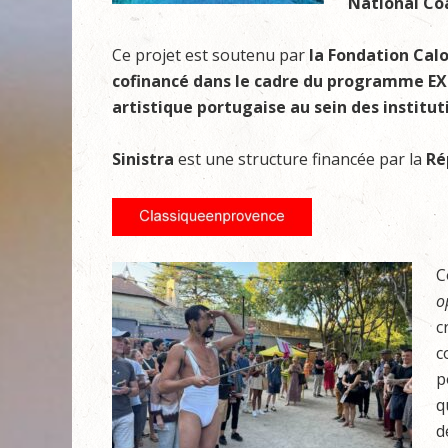
National C
Ce projet est soutenu par
la Fondation Calo
cofinancé dans le cadre du programme E
artistique portugaise au sein des institut
Sinistra
est une structure financée par la
Ré
C
o
c
c
p
q
d