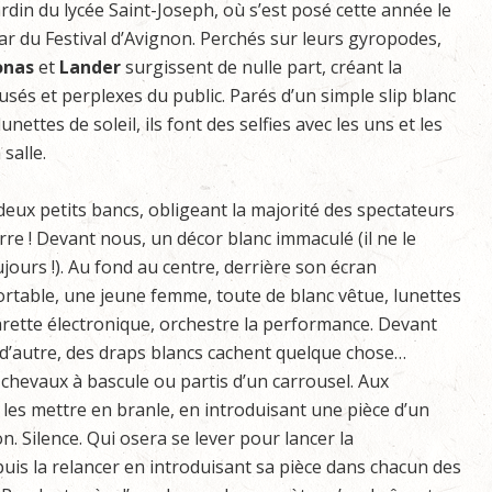
ardin du lycée Saint-Joseph, où s’est posé cette année le
ar du Festival d’Avignon. Perchés sur leurs gyropodes,
onas
et
Lander
surgissent de nulle part, créant la
sés et perplexes du public. Parés d’un simple slip blanc
nettes de soleil, ils font des selfies avec les uns et les
salle.
e deux petits bancs, obligeant la majorité des spectateurs
erre ! Devant nous, un décor blanc immaculé (il ne le
jours !). Au fond au centre, derrière son écran
ortable, une jeune femme, toute de blanc vêtue, lunettes
garette électronique, orchestre la performance. Devant
t d’autre, des draps blancs cachent quelque chose…
chevaux à bascule ou partis d’un carrousel. Aux
 les mettre en branle, en introduisant une pièce d’un
on. Silence. Qui osera se lever pour lancer la
uis la relancer en introduisant sa pièce dans chacun des