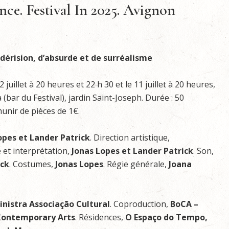
ce. Festival In 2025. Avignon
e dérision, d’absurde et de surréalisme
12 juillet à 20 heures et 22 h 30 et le 11 juillet à 20 heures,
bar du Festival), jardin Saint-Joseph. Durée : 50
unir de pièces de 1€.
opes et Lander Patrick
. Direction artistique,
et interprétation,
Jonas Lopes et Lander Patrick
. Son,
ick
. Costumes,
Jonas Lopes
. Régie générale,
Joana
inistra Associação Cultural
. Coproduction,
BoCA –
 Contemporary Arts
. Résidences,
O Espaço do Tempo,