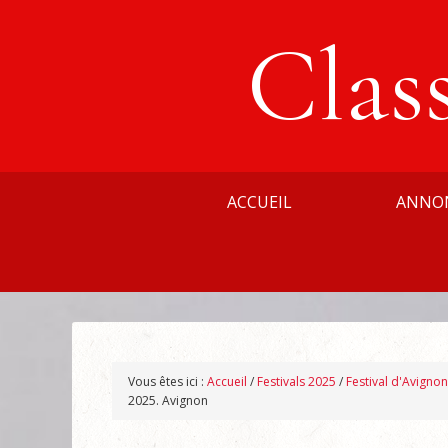
Clas
ACCUEIL
ANNO
Vous êtes ici :
Accueil
/
Festivals 2025
/
Festival d'Avigno
2025. Avignon