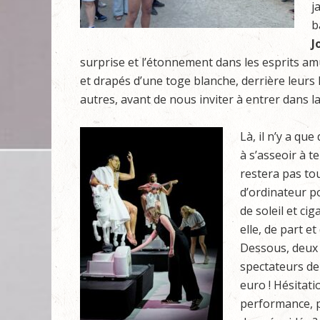
j
b
J
surprise et l’étonnement dans les esprits amu
et drapés d’une toge blanche, derrière leurs lu
autres, avant de nous inviter à entrer dans la 
Là, il n’y a qu
à s’asseoir à t
restera pas tou
d’ordinateur p
de soleil et ci
elle, de part e
Dessous, deux 
spectateurs de
euro ! Hésitati
performance, p