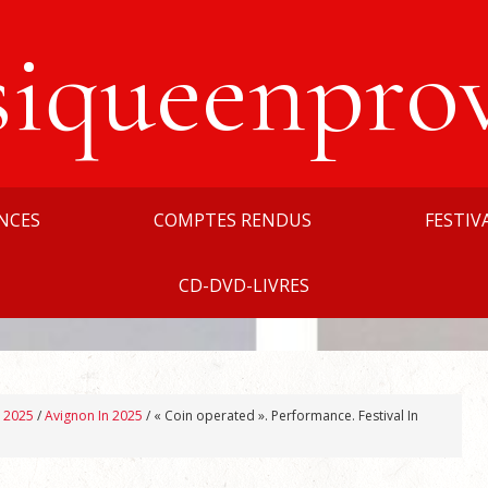
siqueenpro
NCES
COMPTES RENDUS
FESTIV
CD-DVD-LIVRES
n 2025
/
Avignon In 2025
/
« Coin operated ». Performance. Festival In