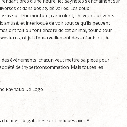
 Pendant près d’une heure, les saynètes s’enchaînent sur
iverses et dans des styles variés. Les deux
assis sur leur monture, caracolent, cheveux aux vents.
ic amusé, et interloqué de voir tout ce qu’ils peuvent
mmes ont fait ou font encore de cet animal, tour à tour
westerns, objet d’émerveillement des enfants ou de
re des événements, chacun veut mettre sa pièce pour
e société de (hyper)consommation. Mais toutes les
ophe Raynaud De Lage.
s champs obligatoires sont indiqués avec
*