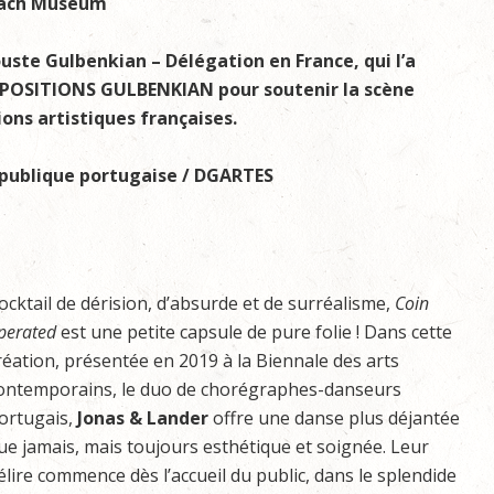
oach Museum
uste Gulbenkian – Délégation en France, qui l’a
XPOSITIONS GULBENKIAN pour soutenir la scène
ions artistiques françaises.
publique portugaise / DGARTES
ocktail de dérision, d’absurde et de surréalisme,
Coin
perated
est une petite capsule de pure folie ! Dans cette
réation, présentée en 2019 à la Biennale des arts
ontemporains, le duo de chorégraphes-danseurs
ortugais,
Jonas & Lander
offre une danse plus déjantée
ue jamais, mais toujours esthétique et soignée. Leur
élire commence dès l’accueil du public, dans le splendide