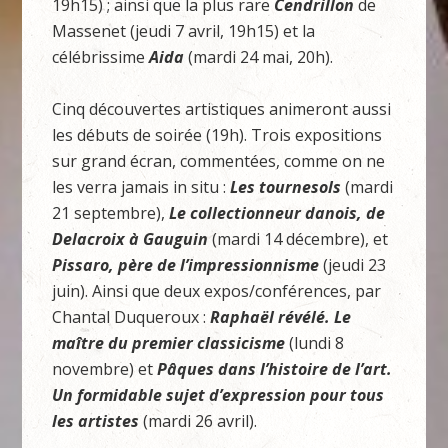
19h15) ; ainsi que la plus rare
Cendrillon
de
Massenet (jeudi 7 avril, 19h15) et la
célébrissime
Aida
(mardi 24 mai, 20h).
Cinq découvertes artistiques animeront aussi
les débuts de soirée (19h). Trois expositions
sur grand écran, commentées, comme on ne
les verra jamais in situ :
Les tournesols
(mardi
21 septembre),
Le collectionneur danois, de
Delacroix à Gauguin
(mardi 14 décembre), et
Pissaro, père de l’impressionnisme
(jeudi 23
juin). Ainsi que deux expos/conférences, par
Chantal Duqueroux :
Raphaël révélé. Le
maître du premier classicisme
(lundi 8
novembre) et
Pâques dans l’histoire de l’art.
Un formidable sujet d’expression pour tous
les artistes
(mardi 26 avril).