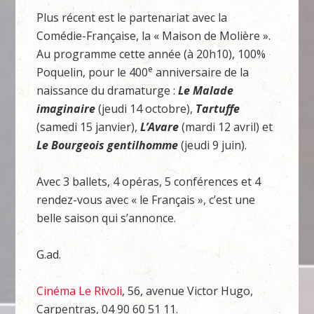
Plus récent est le partenariat avec la
Comédie-Française, la « Maison de Molière ».
Au programme cette année (à 20h10), 100%
e
Poquelin, pour le 400
anniversaire de la
naissance du dramaturge :
Le Malade
imaginaire
(jeudi 14 octobre),
Tartuffe
(samedi 15 janvier),
L’Avare
(mardi 12 avril) et
Le Bourgeois gentilhomme
(jeudi 9 juin).
Avec 3 ballets, 4 opéras, 5 conférences et 4
rendez-vous avec « le Français », c’est une
belle saison qui s’annonce.
G.ad.
Cinéma Le Rivoli
, 56, avenue Victor Hugo,
Carpentras, 04 90 60 51 11.