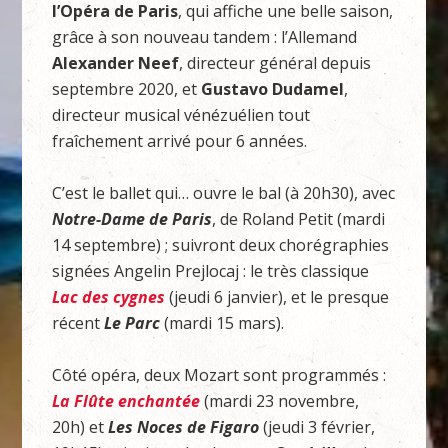
l’Opéra de Paris
, qui affiche une belle saison,
grâce à son nouveau tandem : l’Allemand
Alexander Neef
, directeur général depuis
septembre 2020, et
Gustavo Dudamel
,
directeur musical vénézuélien tout
fraîchement arrivé pour 6 années.
C’est le ballet qui… ouvre le bal (à 20h30), avec
Notre-Dame de Paris
, de Roland Petit (mardi
14 septembre) ; suivront deux chorégraphies
signées Angelin Prejlocaj : le très classique
Lac des cygnes
(jeudi 6 janvier), et le presque
récent
Le Parc
(mardi 15 mars).
Côté opéra, deux Mozart sont programmés :
La Flûte enchantée
(mardi 23 novembre,
20h) et
Les Noces de Figaro
(jeudi 3 février,