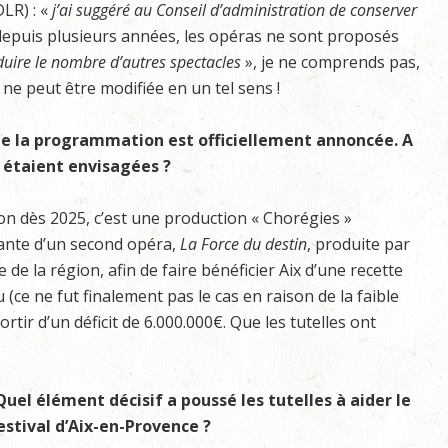
LR) : «
j’ai suggéré au Conseil d’administration de conserver
depuis plusieurs années, les opéras ne sont proposés
éduire le nombre d’autres spectacles
», je ne comprends pas,
ne peut être modifiée en un tel sens !
sque la programmation est officiellement annoncée. A
 étaient envisagées ?
gion dès 2025, c’est une production « Chorégies »
rtante d’un second opéra,
La
Force du destin
, produite par
 de la région, afin de faire bénéficier Aix d’une recette
 (ce ne fut finalement pas le cas en raison de la faible
 sortir d’un déficit de 6.000.000€. Que les tutelles ont
Quel élément décisif a poussé les tutelles à aider le
estival d’Aix-en-Provence ?