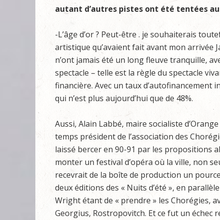
autant d’autres pistes ont été tentées au
-L’âge d’or ? Peut-être . je souhaiterais tout
artistique qu’avaient fait avant mon arrivée
n’ont jamais été un long fleuve tranquille, ave
spectacle – telle est la règle du spectacle viv
financière. Avec un taux d’autofinancement i
qui n’est plus aujourd’hui que de 48%.
Aussi, Alain Labbé, maire socialiste d’Orang
temps président de l’association des Chorégies
laissé bercer en 90-91 par les propositions
monter un festival d’opéra où la ville, non 
recevrait de la boîte de production un pource
deux éditions des « Nuits d’été », en parallèl
Wright étant de « prendre » les Chorégies, 
Georgius, Rostropovitch. Et ce fut un échec r