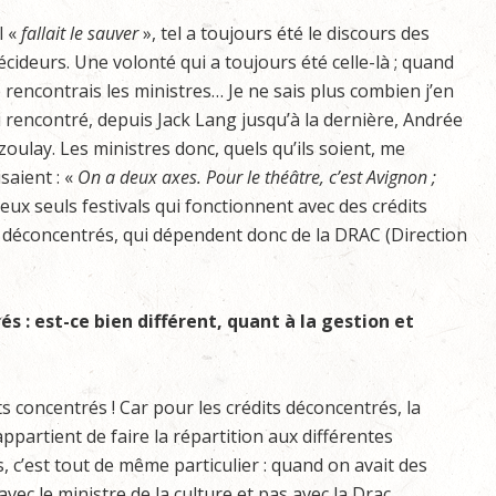
Il «
fallait le sauver
», tel a toujours été le discours des
écideurs. Une volonté qui a toujours été celle-là ; quand
e rencontrais les ministres… Je ne sais plus combien j’en
i rencontré, depuis Jack Lang jusqu’à la dernière, Andrée
zoulay. Les ministres donc, quels qu’ils soient, me
isaient : «
On a deux axes. Pour le théâtre, c’est Avignon ;
 deux seuls festivals qui fonctionnent avec des crédits
s déconcentrés, qui dépendent donc de la DRAC (Direction
s : est-ce bien différent, quant à la gestion et
ts concentrés ! Car pour les crédits déconcentrés, la
appartient de faire la répartition aux différentes
es, c’est tout de même particulier : quand on avait des
vec le ministre de la culture et pas avec la Drac