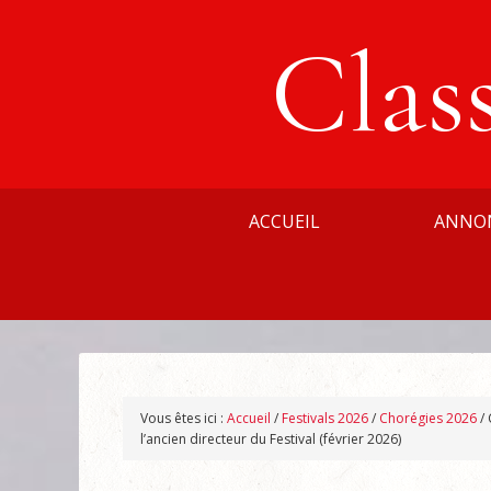
Clas
ACCUEIL
ANNO
Vous êtes ici :
Accueil
/
Festivals 2026
/
Chorégies 2026
/
l’ancien directeur du Festival (février 2026)