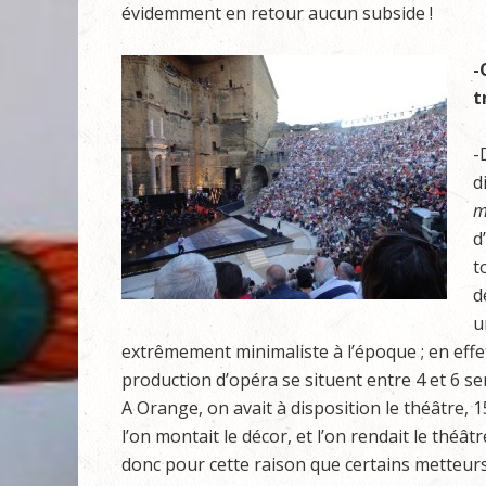
évidemment en retour aucun subside !
-
t
-
d
m
d
t
d
u
extrêmement minimaliste à l’époque ; en effet
production d’opéra se situent entre 4 et 6 se
A Orange, on avait à disposition le théâtre,
l’on montait le décor, et l’on rendait le théâ
donc pour cette raison que certains metteurs