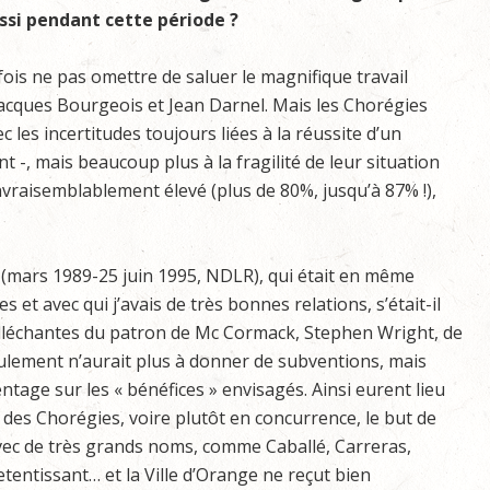
ssi pendant cette période ?
efois ne pas omettre de saluer le magnifique travail
 Jacques Bourgeois et Jean Darnel. Mais les Chorégies
c les incertitudes toujours liées à la réussite d’un
ant -, mais beaucoup plus à la fragilité de leur situation
nvraisemblablement élevé (plus de 80%, jusqu’à 87% !),
e (mars 1989-25 juin 1995, NDLR), qui était en même
 et avec qui j’avais de très bonnes relations, s’était-il
 alléchantes du patron de Mc Cormack, Stephen Wright, de
seulement n’aurait plus à donner de subventions, mais
ntage sur les « bénéfices » envisagés. Ainsi eurent lieu
e des Chorégies, voire plutôt en concurrence, le but de
avec de très grands noms, comme Caballé, Carreras,
etentissant… et la Ville d’Orange ne reçut bien