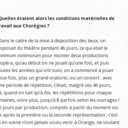
Quelles étaient alors les conditions matérielles de
ravail aux Chorégies ?
Dans le cadre de la mise à disposition des lieux, on
isposait du théâtre pendant 46 jours, ce qui était le
inimum minimorum
pour monter deux productions
’opéra, qu’au début on ne jouait qu’une fois, et puis
outes les années qui ont suivi, on a commencé à jouer
eux fois, plus un grand oratorio, ou un concert ; avec
ne période de répétition, c’était, malgré ces 46 jours,
, quand on sait qu’à Aix, les répétitions pour chaque
maines, voire plus, jusqu’à 8 parfois selon les ouvrages !
 15 jours par production, comptés à partir du moment où
tre après la première ou la seconde représentation ; c’est
 en scène n’ont jamais voulu venir à Orange, ne voulant