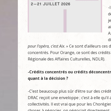
-
d
j
a
A
d
pour l’opéra, c’est Aix
. » Ce sont d’ailleurs ces
concentrés. Pour Orange, ce sont des crédit
Régionale des Affaires Culturelles, NDLR).
-Crédits concentrés ou crédits déconcentré
quant à la décision ?
-C’est beaucoup plus sûr d’être sur des crédi
DRAC reçoit une enveloppe ; c’est à elle qu’il 
collectivités. Il est vrai que pour les Chorégi
choses à négocier, on négociait directement a