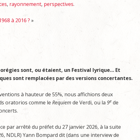
ces
,
rayonnement
,
perspectives
.
1968 à 2016 ?
»
orégies sont, ou étaient, un Festival lyrique… Et
iques sont remplacées par des versions concertantes.
entions à hauteur de 55%, nous affichions deux
e
nds oratorios comme le
Requiem
de Verdi, ou la
9
de
oncerts.
e par arrêté du préfet du 27 janvier 2026, à la suite
26, NDLR) Yann Bompard dit (dans une interview de