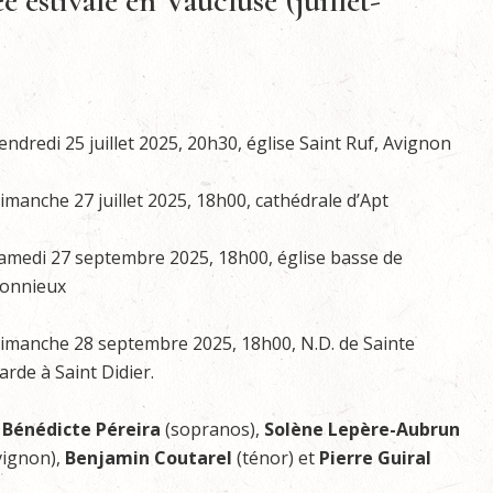
estivale en Vaucluse (juillet-
endredi 25 juillet 2025, 20h30, église Saint Ruf, Avignon
imanche 27 juillet 2025, 18h00, cathédrale d’Apt
amedi 27 septembre 2025, 18h00, église basse de
onnieux
imanche 28 septembre 2025, 18h00, N.D. de Sainte
arde à Saint Didier.
t
Bénédicte Péreira
(sopranos),
Solène Lepère-Aubrun
vignon),
Benjamin Coutarel
(ténor) et
Pierre Guiral