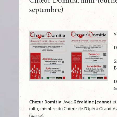
Chœur Domitia, mini-tournée 
septembre)
V
D
S
B
D
G
Chœur Domitia.
Avec
Géraldine Jeannot
e
(alto, membre du Chœur de l’Opéra Grand-A
(basse).