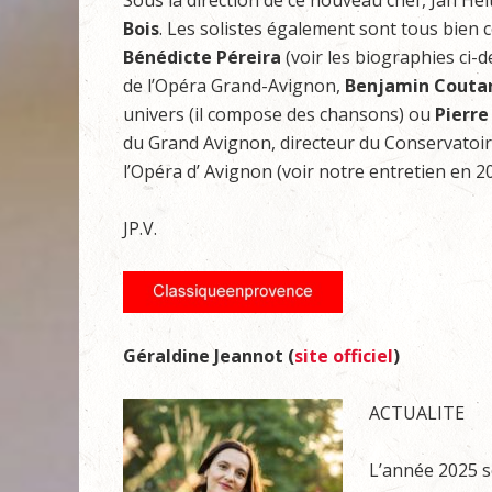
Sous la direction de ce nouveau chef, Jan He
Bois
. Les solistes également sont tous bien 
Bénédicte Péreira
(voir les biographies ci-
de l’Opéra Grand-Avignon,
Benjamin Coutar
univers (il compose des chansons) ou
Pierre
du Grand Avignon, directeur du Conservatoi
l’Opéra d’ Avignon (voir notre entretien en 20
JP.V.
Géraldine Jeannot (
site officiel
)
ACTUALITE
L’année 2025 se