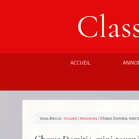
Clas
ACCUEIL
ANNO
Vous êtes ici :
Accueil
/
Annonces
/
Chœur Domitia, mini-to