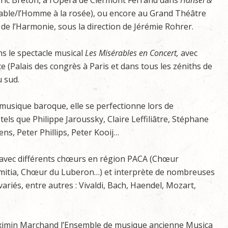
ric Breton, à l’Opéra de Clermont Ferrand dans
Hansel &
ble/l’Homme à la rosée), ou encore au Grand Théâtre
 de l’Harmonie, sous la direction de Jérémie Rohrer.
ns le spectacle musical
Les Misérables en Concert,
avec
ce (Palais des congrès à Paris et dans tous les zéniths de
u sud.
 musique baroque, elle se perfectionne lors de
ls que Philippe Jaroussky, Claire Leffiliâtre, Stéphane
ens, Peter Phillips, Peter Kooij…
e avec différents chœurs en région PACA (Chœur
itia, Chœur du Luberon…) et interprète de nombreuses
iés, entre autres : Vivaldi, Bach, Haendel, Mozart,
Maximin Marchand l’Ensemble de musique ancienne Musica