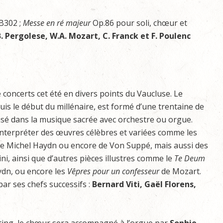
B302 ;
Messe en ré majeur
Op.86 pour soli, chœur et
J.B. Pergolese, W.A. Mozart, C. Franck et F. Poulenc
concerts cet été en divers points du Vaucluse. Le
is le début du millénaire, est formé d’une trentaine de
lisé dans la musique sacrée avec orchestre ou orgue.
pu interpréter des œuvres célèbres et variées comme les
de Michel Haydn ou encore de Von Suppé, mais aussi des
i, ainsi que d’autres pièces illustres comme le
Te Deum
ydn, ou encore les
Vêpres pour un confesseur
de Mozart.
 par ses chefs successifs :
Bernard Viti, Gaël Florens,