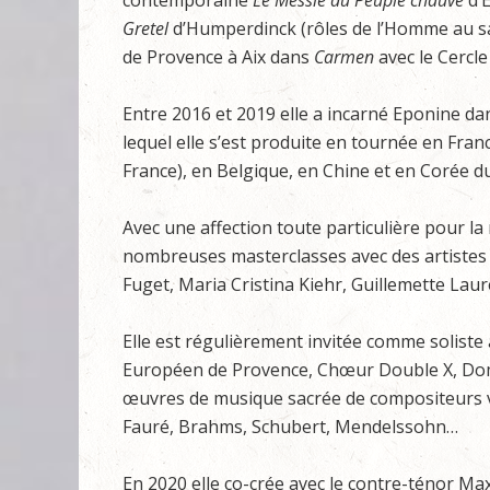
contemporaine
Le Messie du Peuple chauve
d’E
Gretel
d’Humperdinck (rôles de l’Homme au sa
de Provence à Aix dans
Carmen
avec le Cercle
Entre 2016 et 2019 elle a incarné Eponine da
lequel elle s’est produite en tournée en Fran
France), en Belgique, en Chine et en Corée d
Avec une affection toute particulière pour la
nombreuses masterclasses avec des artistes te
Fuget, Maria Cristina Kiehr, Guillemette Laur
Elle est régulièrement invitée comme solist
Européen de Provence, Chœur Double X, Dom
œuvres de musique sacrée de compositeurs var
Fauré, Brahms, Schubert, Mendelssohn…
En 2020 elle co-crée avec le contre-ténor 