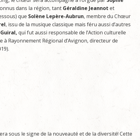
iting, le chœur sera accompagné à l’orgue par
Sophie
connus dans la région, tant
Géraldine Jeannot
et
dessous) que
Solène Lepère-Aubrun
, membre du Chœur
el
, issu de la musique classique mais féru aussi d’autres
 Guiral,
qui fut aussi responsable de l’Action culturelle
re à Rayonnement Régional d’Avignon, directeur de
19).
ra sous le signe de la nouveauté et de la diversité! Cette