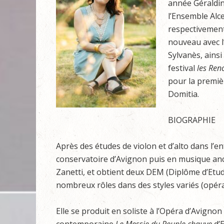
année Géraldin
l’Ensemble Alc
respectivement 
nouveau avec l
Sylvanès, ainsi
festival
les Ren
pour la premièr
Domitia.
BIOGRAPHIE
Après des études de violon et d’alto dans l’e
conservatoire d’Avignon puis en musique an
Zanetti, et obtient deux DEM (Diplôme d’Etude
nombreux rôles dans des styles variés (opéra
Elle se produit en soliste à l’Opéra d’Avignon