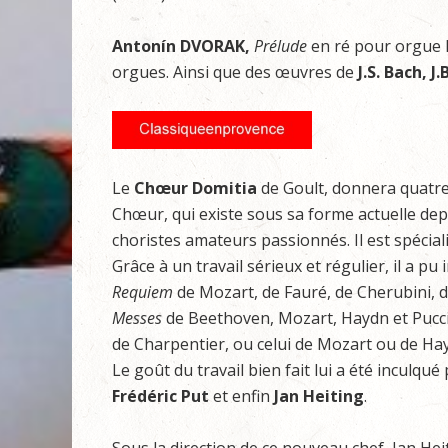
Antonín DVORAK,
Prélude
en ré pour orgue 
orgues. Ainsi que des œuvres de
J.S. Bach, 
Le
Chœur Domitia
de Goult, donnera quatre 
Chœur, qui existe sous sa forme actuelle depu
choristes amateurs passionnés. Il est spécia
Grâce à un travail sérieux et régulier, il a 
Requiem
de Mozart, de Fauré, de Cherubini, 
Messes
de Beethoven, Mozart, Haydn et Puccin
de Charpentier, ou celui de Mozart ou de Ha
Le goût du travail bien fait lui a été inculqué
Frédéric Put
et enfin
Jan Heiting
.