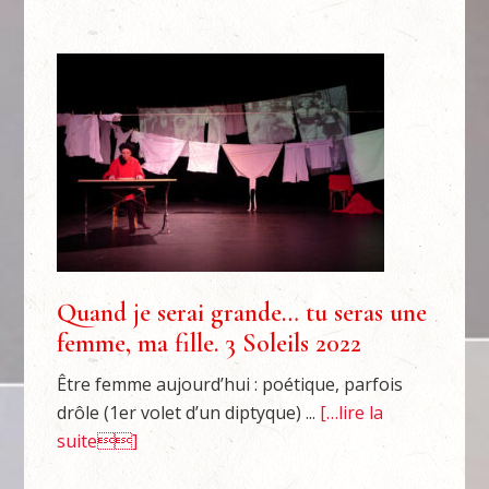
Quand je serai grande… tu seras une
femme, ma fille. 3 Soleils 2022
Être femme aujourd’hui : poétique, parfois
drôle (1er volet d’un diptyque) ...
[…lire la
suite]