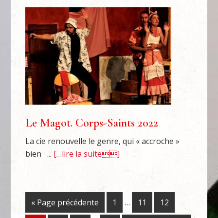
Le Magot. Corps-Saints 2022
La cie renouvelle le genre, qui « accroche »
bien ...
[…lire la suite]
« Page précédente
1
…
11
12