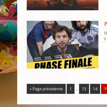
P
U
? 
« Page précédente
1
…
13
14
1