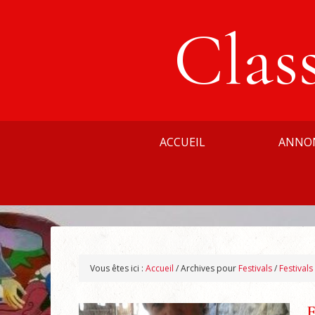
Clas
ACCUEIL
ANNO
Vous êtes ici :
Accueil
/
Archives pour
Festivals
/
Festivals
E