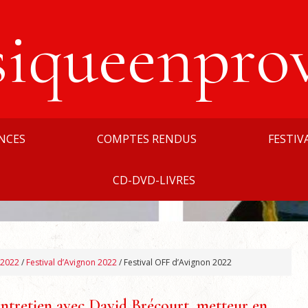
siqueenpro
NCES
COMPTES RENDUS
FESTIV
CD-DVD-LIVRES
 2022
/
Festival d’Avignon 2022
/
Festival OFF d’Avignon 2022
ntretien avec David Brécourt, metteur en