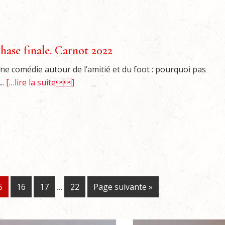
hase finale. Carnot 2022
ne comédie autour de l’amitié et du foot : pourquoi pas
...
[…lire la suite]
5
16
17
…
22
Page suivante »