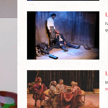
L
F
q
L
M
s