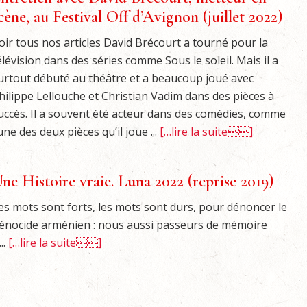
cène, au Festival Off d’Avignon (juillet 2022)
oir tous nos articles David Brécourt a tourné pour la
élévision dans des séries comme Sous le soleil. Mais il a
urtout débuté au théâtre et a beaucoup joué avec
hilippe Lellouche et Christian Vadim dans des pièces à
uccès. Il a souvent été acteur dans des comédies, comme
’une des deux pièces qu’il joue ...
[…lire la suite]
ne Histoire vraie. Luna 2022 (reprise 2019)
es mots sont forts, les mots sont durs, pour dénoncer le
énocide arménien : nous aussi passeurs de mémoire
...
[…lire la suite]