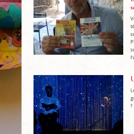
s
V
t
s
P
s
l
U
L
g
? 