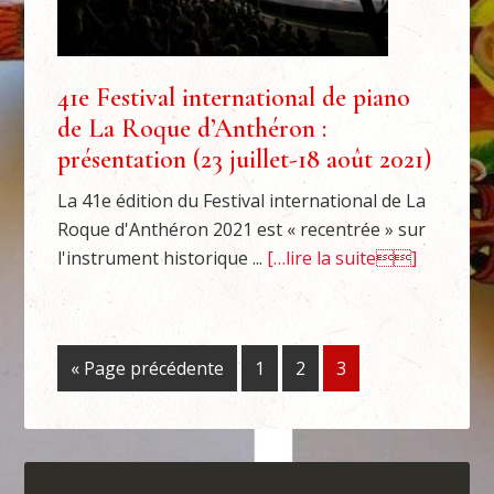
41e Festival international de piano
de La Roque d’Anthéron :
présentation (23 juillet-18 août 2021)
La 41e édition du Festival international de La
Roque d'Anthéron 2021 est « recentrée » sur
l'instrument historique ...
[…lire la suite]
« Page précédente
1
2
3