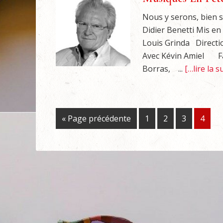
Nous y serons, b
Didier Benetti Mis e
Louis Grinda Directio
Avec Kévin Amiel Fab
Borras, ...
[…lire la 
« Page précédente
1
2
3
4