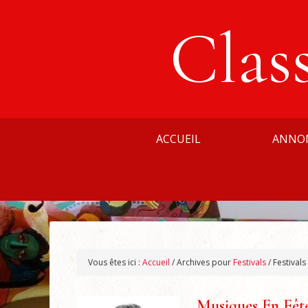
Clas
ACCUEIL
ANNO
Vous êtes ici :
Accueil
/
Archives pour
Festivals
/
Festivals
Musiques En Fête 