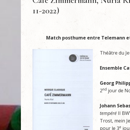
Café Zimmermann, Nuria Ria
11-2022)
Match posthume entre Telemann et
Théâtre du J
Ensemble C
Georg Phili
nd
2
jour de Noë
Johann Sebas
tempéré
II BW
Trost, mein J
e
pour le 3
jour