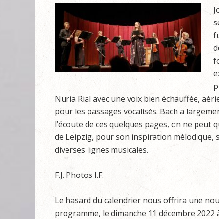
J
s
f
d
f
e
p
Nuria Rial avec une voix bien échauffée, aér
pour les passages vocalisés. Bach a largeme
l’écoute de ces quelques pages, on ne peut q
de Leipzig, pour son inspiration mélodique, 
diverses lignes musicales.
F.J. Photos I.F.
Le hasard du calendrier nous offrira une nou
programme, le dimanche 11 décembre 2022 à la