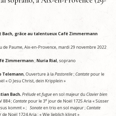
l soprano, à Aix-en-Provence (29-
 Bach, grâce au talentueux Café Zimmermann
eu de Paume, Aix-en-Provence, mardi 29 novembre 2022
afé Zimmermann
;
Nuria Rial
, soprano
pp Telemann
, Ouverture à la
Pastorelle
;
Cantate
pour le
l « O Jesu Christ, dein Kripplein »
tian Bach.
Prélude
et
fugue
en sol majeur du
Clavier bien
e
V 884 ;
Cantate
pour le 3
jour de Noël 1725 Aria « Süsser
esus kommt » ;
Sonate
en trio en sol majeur ;
Cantate
 de Noël 1724 Aria : « Wie lieblich klingt »