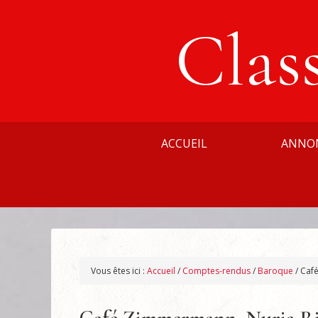
Clas
ACCUEIL
ANNO
Vous êtes ici :
Accueil
/
Comptes-rendus
/
Baroque
/
Café