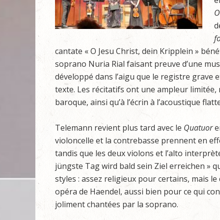
e
O
d
f
cantate « O Jesu Christ, dein Kripplein » bén
soprano Nuria Rial faisant preuve d’une music
développé dans l’aigu que le registre grave e
texte. Les récitatifs ont une ampleur limitée
baroque, ainsi qu’à l’écrin à l’acoustique fla
Telemann revient plus tard avec le
Quatuor
en
violoncelle et la contrebasse prennent en eff
tandis que les deux violons et l’alto interprè
jüngste Tag wird bald sein Ziel erreichen » q
styles : assez religieux pour certains, mais l
opéra de Haendel, aussi bien pour ce qui conc
joliment chantées par la soprano.