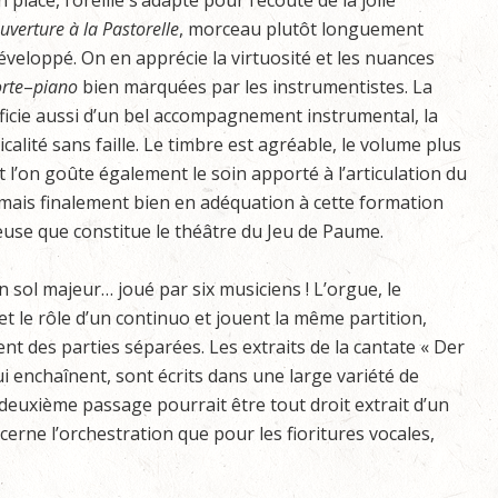
n place, l’oreille s’adapte pour l’écoute de la jolie
uverture à la Pastorelle
, morceau plutôt longuement
éveloppé. On en apprécie la virtuosité et les nuances
orte
–
piano
bien marquées par les instrumentistes. La
éficie aussi d’un bel accompagnement instrumental, la
alité sans faille. Le timbre est agréable, le volume plus
t l’on goûte également le soin apporté à l’articulation du
, mais finalement bien en adéquation à cette formation
tteuse que constitue le théâtre du Jeu de Paume.
 sol majeur… joué par six musiciens ! L’orgue, le
et le rôle d’un continuo et jouent la même partition,
tent des parties séparées. Les extraits de la cantate « Der
ui enchaînent, sont écrits dans une large variété de
e deuxième passage pourrait être tout droit extrait d’un
erne l’orchestration que pour les fioritures vocales,