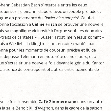
ohann Sebastian Bach s’intercale entre les deux
équences Telemann, d’abord avec un couple prélude et
ugue en provenance du
Clavier bien tempéré
. Celui-ci
onne l’occasion à
Céline Frisch
de prouver une nouvelle
ois sa magnifique virtuosité à l’orgue seul. Les deux airs
xtraits de cantates – « Süsser Trost, mein Jesus kommt »
uis « Wie lieblich klingt » – sont ensuite chantés par
ienne pour les moments de douceur, précise et fluide
nt dépassé Telemann en notoriété de nos jours, et à
ue s’extasier une nouvelle fois devant le génie du Kantor
sa science du contrepoint et autres entrelacements de
velle fois l’ensemble
Café Zimmermann
dans un autre
 salle Benoît XII d’Avignon, dans le cadre de la saison