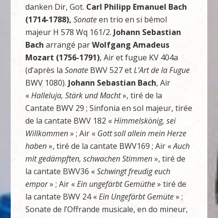
danken Dir, Got.
Carl Philipp Emanuel Bach
(1714-1788),
Sonate
en trio en si bémol
majeur H 578 Wq 161/2.
Johann Sebastian
Bach
arrangé par
Wolfgang Amadeus
Mozart (1756-1791)
, Air et fugue KV 404a
(d’après la
Sonate
BWV 527 et
L’Art de la Fugue
BWV 1080).
Johann Sebastian Bach
, Air
«
Halleluja, Stärk und Macht
», tiré de la
Cantate BWV 29 ; Sinfonia en sol majeur, tirée
de la cantate BWV 182 «
Himmelskönig, sei
Willkommen
» ; Air «
Gott soll allein mein Herze
haben
», tiré de la cantate BWV169 ; Air «
Auch
mit gedämpften, schwachen
Stimmen
», tiré de
la cantate BWV36 «
Schwingt freudig euch
empor
» ; Air «
Ein ungefärbt Gemüthe
» tiré de
la cantate BWV 24 «
Ein Ungefärbt Gemüte
» ;
Sonate de l’Offrande musicale, en do mineur,