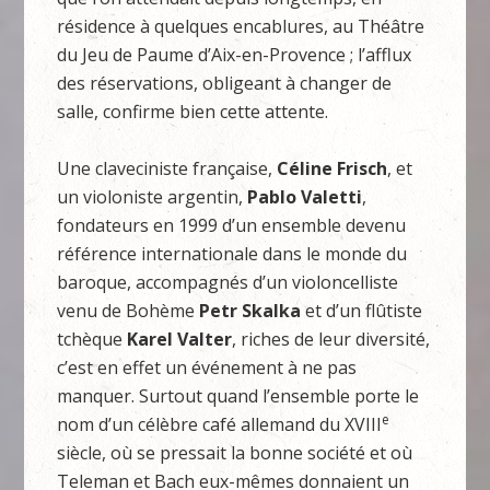
résidence à quelques encablures, au Théâtre
du Jeu de Paume d’Aix-en-Provence ; l’afflux
des réservations, obligeant à changer de
salle, confirme bien cette attente.
Une claveciniste française,
Céline Frisch
, et
un violoniste argentin,
Pablo Valetti
,
fondateurs en 1999 d’un ensemble devenu
référence internationale dans le monde du
baroque, accompagnés d’un violoncelliste
venu de Bohème
Petr Skalka
et d’un flûtiste
tchèque
Karel Valter
, riches de leur diversité,
c’est en effet un événement à ne pas
manquer. Surtout quand l’ensemble porte le
e
nom d’un célèbre café allemand du XVIII
siècle, où se pressait la bonne société et où
Teleman et Bach eux-mêmes donnaient un