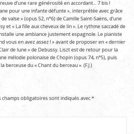
preuve d’une rare générosité en accordant… 7 bis !
vane pour une infante défunte », interprétée avec grâce
e de valse » (opus 52, n°6) de Camille Saint-Saëns, d’une
y et « La fille aux cheveux de lin ». Le rythme saccadé de
 installe une ambiance justement espagnole. Le pianiste
nd vous en avez assez ! » avant de proposer en « dernier
 Clair de lune » de Debussy. Liszt est de retour pour la
ne mélodie polonaise de Chopin (opus 74, n°5), puis
a berceuse du « Chant du berceau ». (F.J.)
s champs obligatoires sont indiqués avec
*