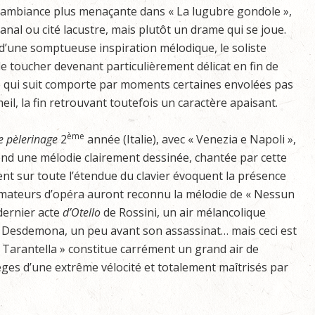
e ambiance plus menaçante dans « La lugubre gondole »,
anal ou cité lacustre, mais plutôt un drame qui se joue.
 d’une somptueuse inspiration mélodique, le soliste
le toucher devenant particulièrement délicat en fin de
se qui suit comporte par moments certaines envolées pas
l, la fin retrouvant toutefois un caractère apaisant.
ème
e pèlerinage
2
année (Italie), avec « Venezia e Napoli »,
end une mélodie clairement dessinée, chantée par cette
ent sur toute l’étendue du clavier évoquent la présence
 amateurs d’opéra auront reconnu la mélodie de « Nessun
dernier acte
d’Otello
de Rossini, un air mélancolique
re Desdemona, un peu avant son assassinat… mais ceci est
« Tarantella » constitue carrément un grand air de
ges d’une extrême vélocité et totalement maîtrisés par