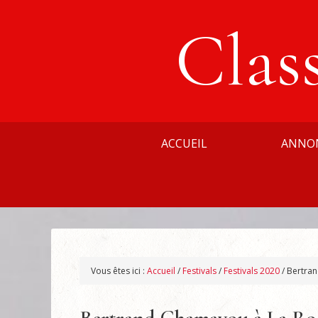
Clas
ACCUEIL
ANNO
Vous êtes ici :
Accueil
/
Festivals
/
Festivals 2020
/
Bertran