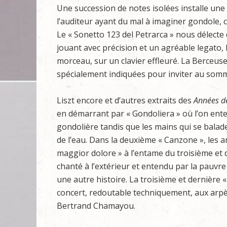
Une succession de notes isolées installe un
l’auditeur ayant du mal à imaginer gondole, c
Le « Sonetto 123 del Petrarca » nous délecte
jouant avec précision et un agréable legato, 
morceau, sur un clavier effleuré. La Berceu
spécialement indiquées pour inviter au sommei
Liszt encore et d’autres extraits des
Années d
en démarrant par « Gondoliera » où l’on ent
gondolière tandis que les mains qui se balad
de l’eau. Dans la deuxième « Canzone », les
maggior dolore » à l’entame du troisième et 
chanté à l’extérieur et entendu par la pauv
une autre histoire. La troisième et dernière 
concert, redoutable techniquement, aux arpè
Bertrand Chamayou.