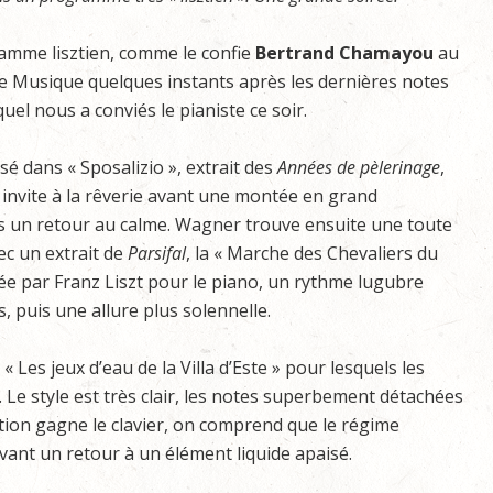
amme lisztien, comme le confie
Bertrand Chamayou
au
e Musique quelques instants après les dernières notes
uel nous a conviés le pianiste ce soir.
é dans « Sposalizio », extrait des
Années de pèlerinage
,
, invite à la rêverie avant une montée en grand
s un retour au calme. Wagner trouve ensuite une toute
ec un extrait de
Parsifal
, la « Marche des Chevaliers du
ée par Franz Liszt pour le piano, un rythme lugubre
, puis une allure plus solennelle.
« Les jeux d’eau de la Villa d’Este » pour lesquels les
 Le style est très clair, les notes superbement détachées
tation gagne le clavier, on comprend que le régime
avant un retour à un élément liquide apaisé.