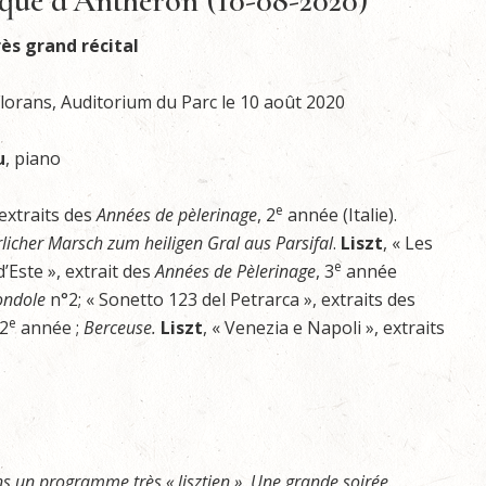
que d’Anthéron (10-08-2020)
ès grand récital
lorans, Auditorium du Parc le 10 août 2020
u
, piano
e
 extraits des
Années de pèlerinage
, 2
année (Italie).
rlicher Marsch zum heiligen Gral aus Parsifal
.
Liszt
, « Les
e
d’Este », extrait des
Années de Pèlerinage
, 3
année
ondole
n°2; « Sonetto 123 del Petrarca », extraits des
e
 2
année ;
Berceuse.
Liszt
, « Venezia e Napoli », extraits
 un programme très « lisztien ». Une grande soirée.