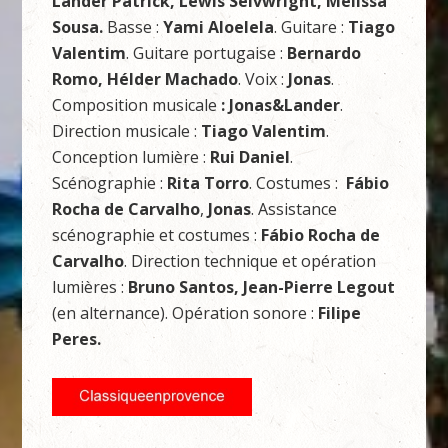
Lander Patrick, Lewis Seivwright, Melissa
Sousa.
Basse :
Yami Aloelela
. Guitare :
Tiago
Valentim
. Guitare portugaise :
Bernardo
Romo, Hélder Machado
. Voix :
Jonas
.
Composition musicale
: Jonas&Lander
.
Direction musicale :
Tiago Valentim
.
Conception lumière :
Rui Daniel
.
Scénographie :
Rita Torro
. Costumes :
Fábio
Rocha de Carvalho
,
Jonas
. Assistance
scénographie et costumes :
Fábio Rocha de
Carvalho
. Direction technique et opération
lumières :
Bruno Santos, Jean-Pierre Legout
(en alternance). Opération sonore :
Filipe
Peres.