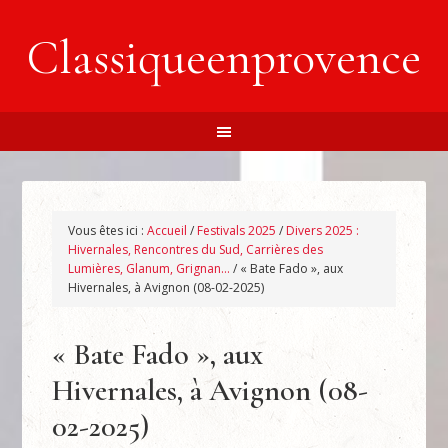
Classiqueenprovence
Vous êtes ici :
Accueil
/
Festivals 2025
/
Divers 2025 :
Hivernales, Rencontres du Sud, Carrières des
Lumières, Glanum, Grignan…
/
« Bate Fado », aux
Hivernales, à Avignon (08-02-2025)
« Bate Fado », aux
Hivernales, à Avignon (08-
02-2025)