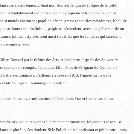
danseuse arachnéenne, collant noir, dos résille (quasi-réplique de la toile)
antôt redoutablement séductrice, tantôt cyniquement triomphante, tantôt
petit monde charmant ; papillon aérien, grosses chenilles maladroites, libellule
gieuse, fourmi ou libellule…, palpitent, s’envolent, avec une grâce subtile ou
umes, joliment stylisés, sont aussi travaillés que les lumières qui caressent
de passages glissés.
bert Roussel par le théâtre des Arts, et largement inspirée des
Souvenirs
des spectateurs conquis, à quelques kilomètres de Sérignan-du-Comtat, où
ce ballet-pantomime a d’ailleurs été créé en 1913, l’année même où le
à l’entomologiste l’hommage de la nation.
out aussi réussi, avec néanmoins le bémol, dans l’un et l’autre cas, d’une
es fleuris, couleurs sucrées à la fraîcheur printanière, les couples se font, se
douceur plutôt qu’en douleur. Si le Polichinelle bondissant et jubilatoire – sans