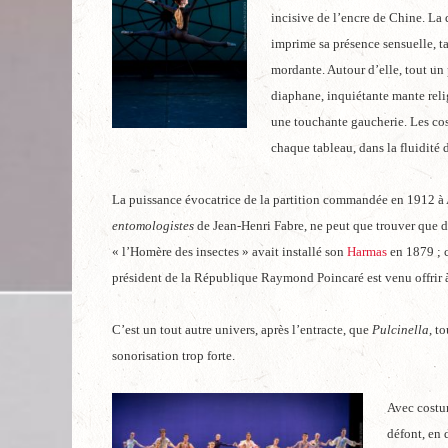
incisive de l’encre de Chine. La 
imprime sa présence sensuelle, t
mordante. Autour d’elle, tout un 
diaphane, inquiétante mante reli
une touchante gaucherie. Les cost
chaque tableau, dans la fluidité 
La puissance évocatrice de la partition commandée en 1912 à Al
entomologistes
de Jean-Henri Fabre, ne peut que trouver que 
« l’Homère des insectes » avait installé son
Harmas
en 1879 ; 
président de la République Raymond Poincaré est venu offrir 
C’est un tout autre univers, après l’entracte, que
Pulcinella
, t
sonorisation trop forte.
Avec costum
défont, en 