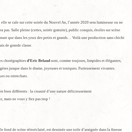
i elle se cale sur cette soirée du Nouvel An, l’année 2020 sera lumineuse ou ne
era pas. Salle pleine (certes, soirée gratuite), public conquis, étoiles sur scène
utant que dans les yeux des petits et grands… Voilà une production sans chichi
ais de grande classe.
es chorégraphies
d’Eric Belaud
sont, comme toujours, limpides et élégantes,
égères jusque dans le drame, joyeuses et toniques. Furieusement vivantes.
ues ou entrechats.
s bien différents : la cruauté d’une nature délicieusement
, mais ne vous y fiez pas trop !
r le fond de scène rétroéclairé, est dessinée une toile d’araignée dans la finesse