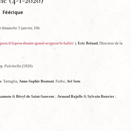
ne (4-1-2020)
Féérique
t dimanche 5 janvier, 16h
non.fr/lopera-theatre-grand-avignon/le-ballet/
).
Eric Belaud
, Directeur de la
ky
,
Pulcinella
(1920)
s
. Tartaglia,
Anne-Sophie Boutant
. Furbo,
Ari Soto
kamoto
&
Béryl de Saint-Sauveur
;
Arnaud Bajolle
&
Sylvain Bouvier
;