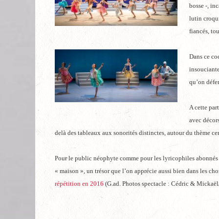
bosse -, in
lutin croqui
fiancés, to
Dans ce coc
insouciante
qu’on défen
A cette par
avec décors
delà des tableaux aux sonorités distinctes, autour du thème cen
Pour le public néophyte comme pour les lyricophiles abonnés 
« maison », un trésor que l’on apprécie aussi bien dans les ch
répétition en 2016
(G.ad. Photos spectacle : Cédric & Mickaël/