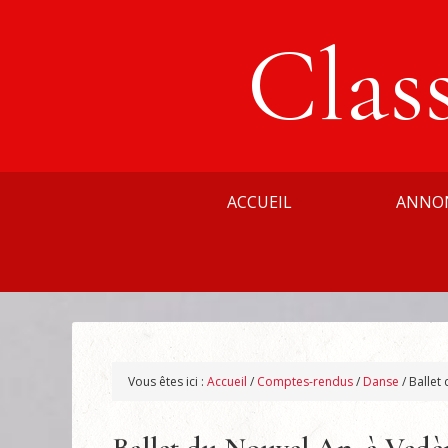
Clas
ACCUEIL
ANNO
Vous êtes ici :
Accueil
/
Comptes-rendus
/
Danse
/
Ballet 