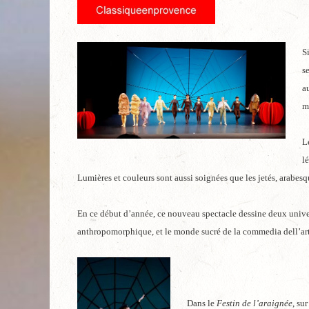
S
s
a
m
L
l
Lumières et couleurs sont aussi soignées que les jetés, arabesq
En ce début d’année, ce nouveau spectacle dessine deux univer
anthropomorphique, et le monde sucré de la commedia dell’arte
Dans le
Festin de l’araignée
, su