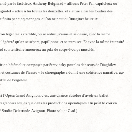
carné par le facétieux
Anthony Beignard
– ailleurs Peter Pan capricieux ou
gnolet – attire à lui toutes les donzelles, et s’attire ainsi les foudres des
ut finira par cinq mariages, qu’on ne peut qu’imaginer heureux.
on léger mais crédible, on se séduit, s’aime et se désire, avec la même
 légèreté qu’on se sépare, papillonne, et se retrouve. Et avec la même intensité
d son territoire amoureux au prix de corps-à-corps musclés.
tition hétéroclite composée par Stravinsky pour les danseurs de Diaghilev –
 et costumes de Picasso -, le chorégraphe a donné une cohérence narrative, au-
tral de Pergolèse.
à l’Opéra Grand Avignon, c’est une chance absolue d’avoir un ballet
orégraphies seules que dans les productions opératiques. On peut le voir en
 Studio Delestrade-Avignon. Photo salut : G.ad.).