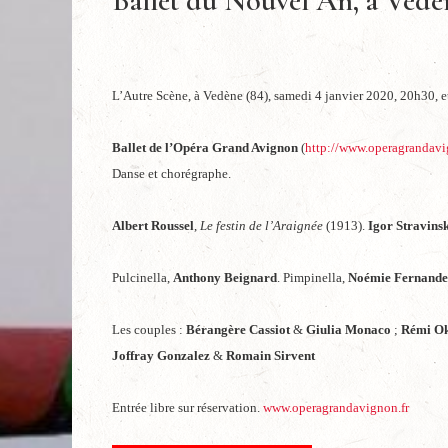
Ballet du Nouvel An, à Vedè
L’Autre Scène, à Vedène (84), samedi 4 janvier 2020, 20h30, e
Ballet de l’Opéra Grand Avignon
(
http://www.operagrandavig
Danse et chorégraphe.
Albert Roussel
,
Le festin de l’Araignée
(1913).
Igor Stravins
Pulcinella,
Anthony Beignard
. Pimpinella,
Noémie Fernande
Les couples :
Bérangère Cassiot
&
Giulia Monaco
;
Rémi O
Joffray Gonzalez
&
Romain Sirvent
Entrée libre sur réservation.
www.operagrandavignon.fr