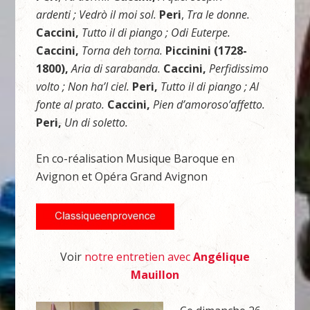
ardenti ; Vedrò il moi sol.
Peri
,
Tra le donne.
Caccini,
Tutto il di piango ; Odi Euterpe.
Caccini,
Torna deh torna.
Piccinini (1728-
1800),
Aria di sarabanda.
Caccini,
Perfidissimo
volto ; Non ha’l ciel.
Peri,
Tutto il di piango ; Al
fonte al prato.
Caccini,
Pien d’amoroso’affetto.
Peri,
Un di soletto.
En co-réalisation Musique Baroque en
Avignon et Opéra Grand Avignon
Voir
notre entretien avec
Angélique
Mauillon