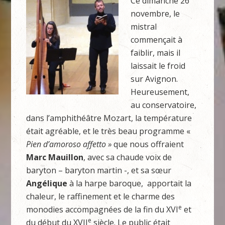
Ce dimanche 26
novembre, le
mistral
commençait à
faiblir, mais il
laissait le froid
sur Avignon.
Heureusement,
au conservatoire,
dans l’amphithéâtre Mozart, la température
était agréable, et le très beau programme «
Pien d’amoroso affetto »
que nous offraient
Marc Mauillon
, avec sa chaude voix de
baryton – baryton martin -, et sa sœur
Angélique
à la harpe baroque, apportait la
chaleur, le raffinement et le charme des
e
monodies accompagnées de la fin du XVI
et
e
du début du XVII
siècle. Le public était