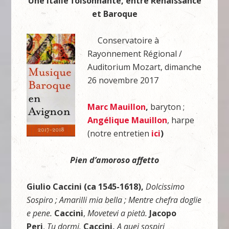
Une Italie foisonnante, entre Renaissance
et Baroque
Conservatoire à
Rayonnement Régional /
Auditorium Mozart, dimanche
26 novembre 2017
Marc Mauillon
,
baryton ;
Angélique Mauillon
, harpe
(notre entretien
ici
)
Pien d’amoroso affetto
Giulio Caccini (ca 1545-1618),
Dolcissimo
Sospiro ; Amarilli mia bella ; Mentre chefra doglie
e pene.
Caccini
,
Movetevi a pietà.
Jacopo
Peri
,
Tu dormi.
Caccini,
A quei sospiri