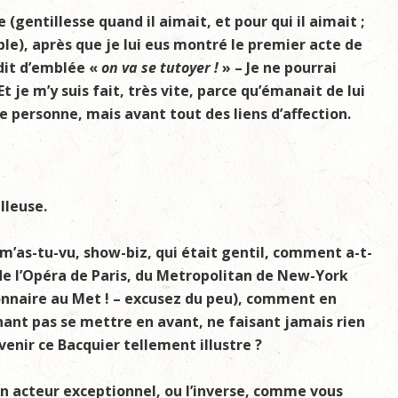
(gentillesse quand il aimait, et pour qui il aimait ;
ible), après que je lui eus montré le premier acte de
 dit d’emblée «
on va se tutoyer !
» – Je ne pourrai
 Et je m’y suis fait, très vite, parce qu’émanait de lui
e personne, mais avant tout des liens d’affection.
lleuse.
as-tu-vu, show-biz, qui était gentil, comment a-t-
, de l’Opéra de Paris, du Metropolitan de New-York
onnaire au Met ! – excusez du peu), comment en
chant pas se mettre en avant, ne faisant jamais rien
venir ce Bacquier tellement illustre ?
un acteur exceptionnel, ou l’inverse, comme vous