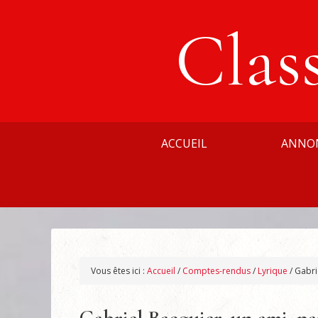
Clas
ACCUEIL
ANNO
Vous êtes ici :
Accueil
/
Comptes-rendus
/
Lyrique
/
Gabri