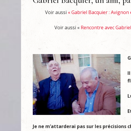
Gabriel Bacquier, un ami, 
Voir aussi
« Gabriel Bacquier : Avignon 
Voir aussi «
Rencontre avec Gabriel
G
I
f
L
E
Je ne m’attarderai pas sur les précisions 