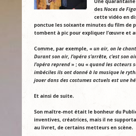
Une quarantaine 
des
Noces de Figa
cette vidéo en di
ponctue les soixante minutes du film de pe
tombent à pic pour expliquer l’œuvre et au
Comme, par exemple, «
un air, on le chan
Durant son air, l’opéra s’arrête, c’est son air
l’opéra reprend
» ; ou «
quand les acteurs s
imbéciles ils ont donné à la musique le ryt
jouer dans des costumes actuels est une h
Et ainsi de suite.
Son maître-mot était le bonheur du Public.
inventives, créatrices, mais il ne suppor
au livret, de certains metteurs en scène.