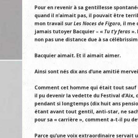
Pour en revenir à sa gentillesse spontanée 
quand il n’aimait pas, il pouvait être terr
mon travail sur
Les Noces de Figaro
, il me
jamais tutoyer Bacquier – «
Tu t’y feras
».
non pas une distance due à sa célébrissim
Bacquier aimait. Et il aimait aimer.
Ainsi sont nés dix ans d’une amitié mervei
Comment cet homme qui était tout sauf m’
il pu devenir la vedette du Festival d’Aix
pendant si longtemps (dix huit ans pensi
étant avant tout gentil, anti-star, ne sa
pour sa « carrière », comment a-t-il pu de
Parce qu’une voix extraordinaire servait 