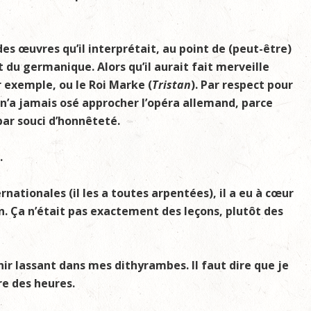
es œuvres qu’il interprétait, au point de (peut-être)
t du germanique. Alors qu’il aurait fait merveille
r exemple, ou le Roi Marke (
Tristan
). Par respect pour
 n’a jamais osé approcher l’opéra allemand, parce
 par souci d’honnêteté.
.
rnationales (il les a toutes arpentées), il a eu à cœur
n. Ça n’était pas exactement des leçons, plutôt des
nir lassant dans mes dithyrambes. Il faut dire que je
re des heures.