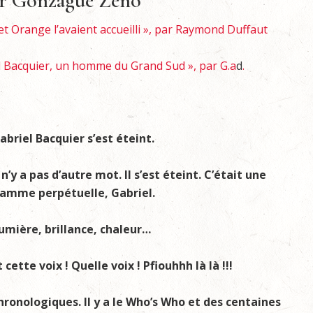
par Gonzague Zeno
et Orange l’avaient accueilli », par Raymond Duffaut
 Bacquier, un homme du Grand Sud », par G.a
d
.
abriel Bacquier s’est éteint.
l n’y a pas d’autre mot. Il s’est éteint. C’était une
lamme perpétuelle, Gabriel.
umière, brillance, chaleur…
t cette voix ! Quelle voix ! Pfiouhhh là là !!!
chronologiques. Il y a le Who’s Who et des centaines