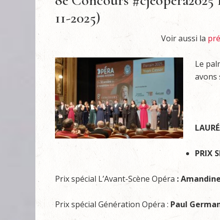
8e Concours #cjeopera2025 R
11-2025)
Voir aussi la
pré
Le pal
avons 
LAUR
PRIX 
Prix spécial L’Avant-Scène Opéra
: Amandin
Prix spécial Génération Opéra :
Paul Germa