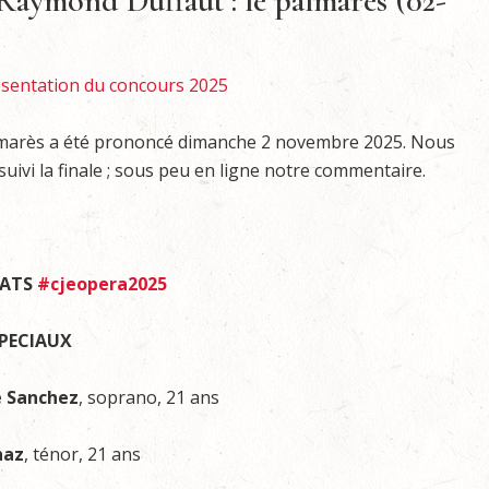
aymond Duffaut : le palmarès (02-
sentation du concours 2025
marès a été prononcé dimanche 2 novembre 2025. Nous
suivi la finale ; sous peu en ligne notre commentaire.
ÉATS
#cjeopera2025
SPECIAUX
e Sanchez
, soprano, 21 ans
naz
, ténor, 21 ans