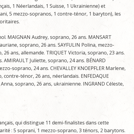
çais, 1 Néerlandais, 1 Suisse, 1 Ukrainienne) et
ani, 5 mezzo-sopranos, 1 contre-ténor, 1 baryton), les
ritaires.
gnol. MAIGNAN Audrey, soprano, 26 ans. MANSART
uriane, soprano, 26 ans. SAYFULIN Polina, mezzo-
 26 ans, allemande. TRIQUET Victoria, soprano, 23 ans.
. AMIRAULT Juliette, soprano, 24 ans. BÉNARD
 mezzo-soprano, 24 ans. CHEVALLEY KNOEPFLER Marlene,
, contre-ténor, 26 ans, néerlandais. ENFEDAQUE
nna, soprano, 26 ans, ukrainienne. INGRAND Céleste,
çais, qui distingue 11 demi-finalistes dans cette
rité : 5 soprani, 1 mezzo-soprano, 3 ténors, 2 barytons.