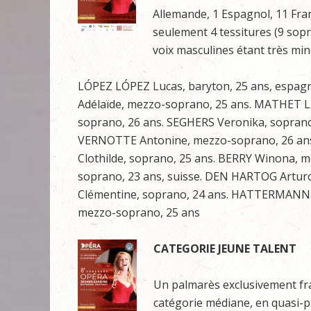
Allemande, 1 Espagnol, 11 Fran
seulement 4 tessitures (9 sopr
voix masculines étant très mino
LÓPEZ LÓPEZ Lucas, baryton, 25 ans, espa
Adélaïde, mezzo-soprano, 25 ans. MATHET La
soprano, 26 ans. SEGHERS Veronika, soprano,
VERNOTTE Antonine, mezzo-soprano, 26 ans
Clothilde, soprano, 25 ans. BERRY Winona,
soprano, 23 ans, suisse. DEN HARTOG Arturo
Clémentine, soprano, 24 ans. HATTERMANN A
mezzo-soprano, 25 ans
CATEGORIE JEUNE TALENT
Un palmarès exclusivement fran
catégorie médiane, en quasi-pa