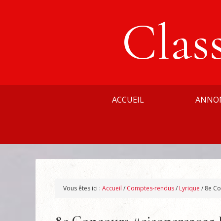
Clas
ACCUEIL
ANNO
Vous êtes ici :
Accueil
/
Comptes-rendus
/
Lyrique
/
8e Co