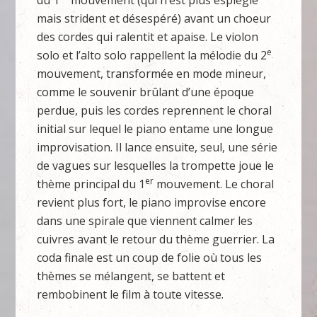
du 1
mouvement (qui n’est plus espiègle
mais strident et désespéré) avant un choeur
des cordes qui ralentit et apaise. Le violon
e
solo et l’alto solo rappellent la mélodie du 2
mouvement, transformée en mode mineur,
comme le souvenir brûlant d’une époque
perdue, puis les cordes reprennent le choral
initial sur lequel le piano entame une longue
improvisation. Il lance ensuite, seul, une série
de vagues sur lesquelles la trompette joue le
er
thème principal du 1
mouvement. Le choral
revient plus fort, le piano improvise encore
dans une spirale que viennent calmer les
cuivres avant le retour du thème guerrier. La
coda finale est un coup de folie où tous les
thèmes se mélangent, se battent et
rembobinent le film à toute vitesse.