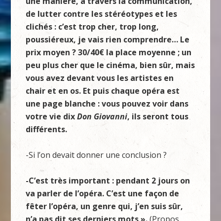
une manière, à travers la communication,
de lutter contre les stéréotypes et les
clichés : c’est trop cher, trop long,
poussiéreux, je vais rien comprendre… Le
prix moyen ? 30/40€ la place moyenne ; un
peu plus cher que le cinéma, bien sûr, mais
vous avez devant vous les artistes en
chair et en os. Et puis chaque opéra est
une page blanche : vous pouvez voir dans
votre vie dix
Don
Giovanni
, ils seront tous
différents.
-Si l’on devait donner une conclusion ?
-C’est très important : pendant 2 jours on
va parler de l’opéra. C’est une façon de
fêter l’opéra, un genre qui, j’en suis sûr,
n’a pas dit ses derniers mots ».
(Propos