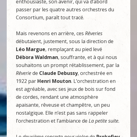
enthousiaste, son avenir, qui va d’abord
passer par les quatre autres orchestres du
Consortium, paraît tout tracé.
Mais revenons en arrière, ces
Rêveries
débutaient, justement, sous la direction de
Léo Margue
, remplaçant au pied levé
Débora Waldman
, souffrante, et à qui nous
souhaitons un prompt rétablissement, par la
Rêverie
de
Claude Debussy
, orchestrée en
1922 par
Henri Mouton
. L’orchestration en
est agréable, avec ses jeux de bois sur fond
de cordes, rendant une atmosphère
apaisante, rêveuse et champêtre, un peu
nostalgique. Elle n’est pas sans rappeler
l’orchestration et l’ambiance de
La petite suite.
Le
deuxième concerto pour violon
de
Prokofiev