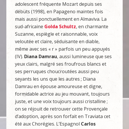
adolescent fréquente Mozart depuis ses
débuts (1998), en Papageno maintes fois
mais aussi ponctuellement en Almaviva. La
sud-africaine
Golda Schultz
, en charmante
Suzanne, espiègle et raisonnable, voix
veloutée et claire, séduisante en diable,
même avec ses « r » parfois un peu appuyés
(IV).
Diana Damrau
, aussi lumineuse que ses
yeux clairs, malgré ses froufrous blancs et
ses perruques choucroutées aussi peu
seyants les uns que les autres ; Diana
Damrau en épouse amoureuse et digne,
formidable actrice au jeu mouvant, toujours
juste, et une voix toujours aussi cristalline ;
on se réjouit de retrouver cette Provençale
d’adoption, après son forfait en Traviata cet
été aux Chorégies. L’Espagnol
Carlos