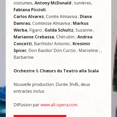
costumes,
Antony McDonald
; lumières,
Fabiana Piccioli
.
Carlos Alvarez
, Comte Almaviva ;
Diana
Damrau
, Comtesse Almaviva ;
Markus
Werba
, Figaro ;
Golda Schultz
, Suzanne ;
Marianne Crebassa
, Chérubin ;
Andrea
Concetti
, Bartholo/ Antonio ;
Kresimir
Spicer
, Don Basilio/ Don Curzio ; Marceline ; ,
Barbarine.
Orchestre
&
Chœurs du Teatro alla Scala
Nouvelle production. Durée 3h45, deux
entractes inclus
Diffusion par
www.all-opera.com
.