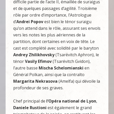
difficile partie de l’acte II, émaillée de suraigus
et de quelques passages d’agilité. Troisième
rôle par ordre d’importance, l’Astrologue
d’
Andrei Popov
est bien le ténor suraigu
qu’on attend dans le rôle, assurant ses envols
vers les notes les plus aériennes de la
partition, dont certaines en voix de tête. Le
cast est complété avec solidité par le baryton
Andrey Zhilikhovsky
(Tsarévitch Aphron), le
ténor
Vasily
Efimov
(Tsarévitch Gvidon),
l’autre basse
Mischa Schelomianski
en
Général Polkan, ainsi que la contralto
Margarita Nekrasova
(Amelfa) qui dévoile la
profondeur de ses graves.
Chef principal de
l’Opéra national de Lyon
,
Daniele Rustioni
est également le grand