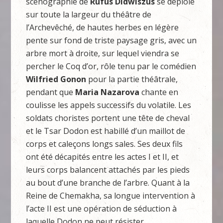
scénographie de
Rufus Didwiszus
se déploie
sur toute la largeur du théâtre de
l’Archevêché, de hautes herbes en légère
pente sur fond de triste paysage gris, avec un
arbre mort à droite, sur lequel viendra se
percher le Coq d’or, rôle tenu par le comédien
Wilfried Gonon
pour la partie théâtrale,
pendant que
Maria Nazarova
chante en
coulisse les appels successifs du volatile. Les
soldats choristes portent une tête de cheval
et le Tsar Dodon est habillé d’un maillot de
corps et caleçons longs sales. Ses deux fils
ont été décapités entre les actes I et II, et
leurs corps balancent attachés par les pieds
au bout d’une branche de l’arbre. Quant à la
Reine de Chemakha, sa longue intervention à
l’acte II est une opération de séduction à
laquelle Dodon ne peut résister.