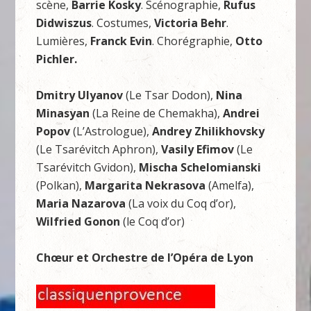
scène,
Barrie Kosky
. Scénographie,
Rufus
Didwiszus
. Costumes,
Victoria Behr
.
Lumières,
Franck Evin
. Chorégraphie,
Otto
Pichler.
Dmitry Ulyanov
(Le Tsar Dodon),
Nina
Minasyan
(La Reine de Chemakha),
Andrei
Popov
(L’Astrologue),
Andrey Zhilikhovsky
(Le Tsarévitch Aphron),
Vasily Efimov
(Le
Tsarévitch Gvidon),
Mischa Schelomianski
(Polkan),
Margarita Nekrasova
(Amelfa),
Maria Nazarova
(La voix du Coq d’or),
Wilfried Gonon
(le Coq d’or)
Chœur et Orchestre de l’Opéra de Lyon