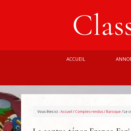
Clas
ACCUEIL
ANNO
Vous êtes ici :
Accueil
/
Comptes-rendus
/
Baroque
/
Le c