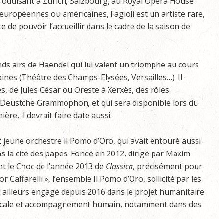
roduisant à Zurich, Salzbourg, au Royal Opera House
européennes ou américaines, Fagioli est un artiste rare,
e de pouvoir l’accueillir dans le cadre de la saison de
nds airs de Haendel qui lui valent un triomphe au cours
ines (Théâtre des Champs-Elysées, Versailles…). Il
s, de Jules César ou Oreste à Xerxès, des rôles
hez Deustche Grammophon, et qui sera disponible lors du
re, il devrait faire date aussi.
t jeune orchestre Il Pomo d’Oro, qui avait entouré aussi
ns la cité des papes. Fondé en 2012, dirigé par Maxim
nt le Choc de l’année 2013 de
Classica
, précisément pour
r Caffarelli », l’ensemble Il Pomo d’Oro, sollicité par les
r ailleurs engagé depuis 2016 dans le projet humanitaire
musicale et accompagnement humain, notamment dans des