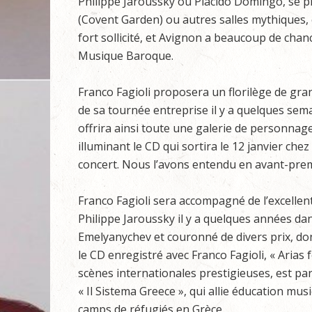
Philippe Jaroussky ou Placido Domingo, se p
(Covent Garden) ou autres salles mythiques, 
fort sollicité, et Avignon a beaucoup de chanc
Musique Baroque.
Franco Fagioli proposera un florilège de gra
de sa tournée entreprise il y a quelques sema
offrira ainsi toute une galerie de personnage
illuminant le CD qui sortira le 12 janvier c
concert. Nous l’avons entendu en avant-premiè
Franco Fagioli sera accompagné de l’excellen
Philippe Jaroussky il y a quelques années da
Emelyanychev et couronné de divers prix, do
le CD enregistré avec Franco Fagioli, « Arias fo
scènes internationales prestigieuses, est pa
« Il Sistema Greece », qui allie éducation 
camps de réfugiés en Grèce.