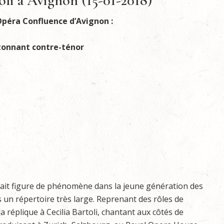
oli à Avignon (15-01-2018)
’Opéra Confluence d’Avignon :
étonnant contre-ténor
i fait figure de phénomène dans la jeune génération des
s un répertoire très large. Reprenant des rôles de
a réplique à Cecilia Bartoli, chantant aux côtés de