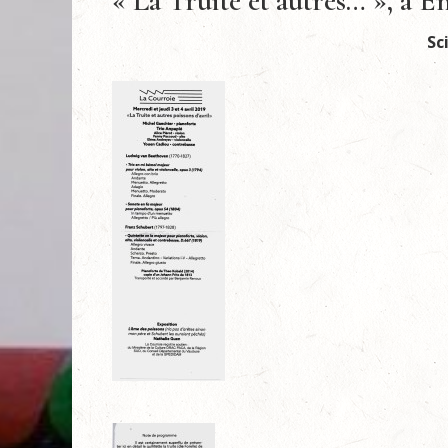
« La Truite et autres… », à 
Sc