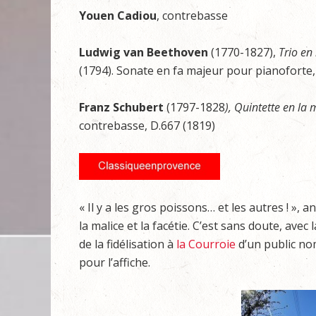
Youen
Cadiou
, contrebasse
Ludwig van Beethoven
(1770-1827),
Trio en
(1794). Sonate en fa majeur pour pianoforte,
Franz Schubert
(1797-1828
), Quintette en la
contrebasse, D.667 (1819)
« Il y a les gros poissons… et les autres ! »,
la malice et la facétie. C’est sans doute, ave
de la fidélisation à
la Courroie
d’un public nom
pour l’affiche.