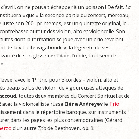
 d’avril, on ne pouvait échapper à un poisson ! De fait,
La
stituera « que » la seconde partie du concert, morceau
e
te juste son 200
printemps, est un quintette original, le
 contrebasse autour des violon, alto et violoncelle. Son
ilités dont la formation se joue avec un brio révélant
ent de la « truite vagabonde », la légèreté de ses
a vivacité de son glissement dans l’onde, tout semble
e.
er
levée, avec le 1
trio pour 3 cordes – violon, alto et
très beaux solos de violon, de vigoureuses attaques de
accoud
, toutes deux membres du Concert Spirituel et de
 avec la violoncelliste russe
Eléna Andreyev
le
Trio
ouissement dans le répertoire baroque, sur instruments
turer dans les pages les plus contemporaines (Gérard
herzo
d’un autre
Trio
de Beethoven, op. 9.