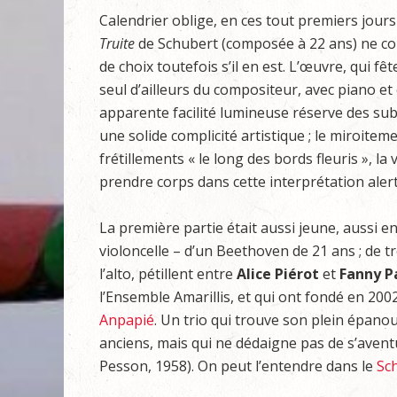
Calendrier oblige, en ces tout premiers jours
Truite
de Schubert (composée à 22 ans) ne con
de choix toutefois s’il en est. L’œuvre, qui fê
seul d’ailleurs du compositeur, avec piano et
apparente facilité lumineuse réserve des subt
une solide complicité artistique ; le miroitem
frétillements « le long des bords fleuris », l
prendre corps dans cette interprétation alert
La première partie était aussi jeune, aussi en
violoncelle – d’un Beethoven de 21 ans ; de 
l’alto, pétillent entre
Alice Piérot
et
Fanny P
l’Ensemble Amarillis, et qui ont fondé en 2002
Anpapié
. Un trio qui trouve son plein épan
anciens, mais qui ne dédaigne pas de s’aven
Pesson, 1958). On peut l’entendre dans le
Sc