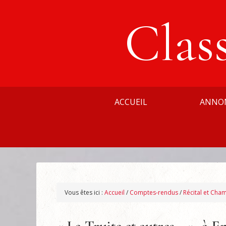
Clas
ACCUEIL
ANNO
Vous êtes ici :
Accueil
/
Comptes-rendus
/
Récital et Cha