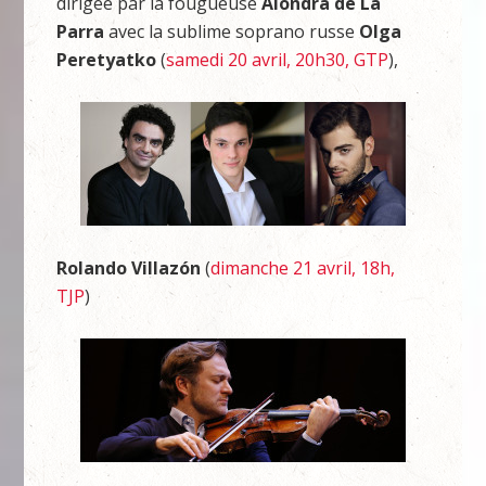
dirigée par la fougueuse
Alondra de La
Parra
avec la sublime soprano russe
Olga
Peretyatko
(
samedi 20 avril, 20h30, GTP
),
Rolando Villazón
(
dimanche 21 avril, 18h,
TJP
)