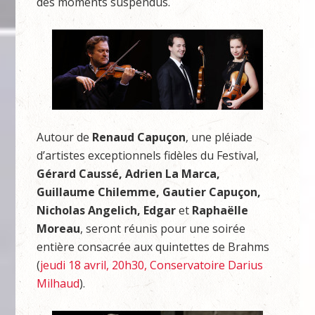
des moments suspendus.
Autour de
Renaud Capuçon
, une pléiade
d’artistes exceptionnels fidèles du Festival,
Gérard Caussé
,
Adrien La Marca
,
Guillaume Chilemme
,
Gautier Capuçon
,
Nicholas Angelich
,
Edgar
et
Raphaëlle
Moreau
, seront réunis pour une soirée
entière consacrée aux quintettes de Brahms
(
jeudi 18 avril, 20h30, Conservatoire Darius
Milhaud
).