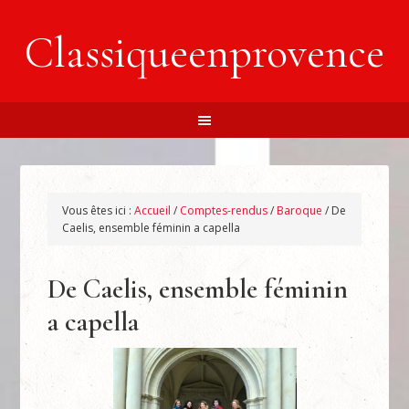
Classiqueenprovence
Vous êtes ici :
Accueil
/
Comptes-rendus
/
Baroque
/
De
Caelis, ensemble féminin a capella
De Caelis, ensemble féminin
a capella