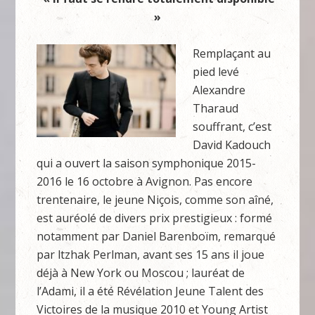
»
Remplaçant au
pied levé
Alexandre
Tharaud
souffrant, c’est
David Kadouch
qui a ouvert la saison symphonique 2015-
2016 le 16 octobre à Avignon. Pas encore
trentenaire, le jeune Niçois, comme son aîné,
est auréolé de divers prix prestigieux : formé
notamment par Daniel Barenboïm, remarqué
par ltzhak Perlman, avant ses 15 ans il joue
déjà à New York ou Moscou ; lauréat de
l’Adami, il a été Révélation Jeune Talent des
Victoires de la musique 2010 et Young Artist