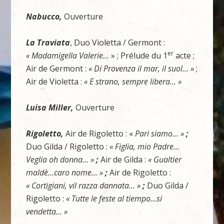
Nabucco,
Ouverture
La Traviata
, Duo Violetta / Germont :
er
« Madamigella Valerie…
» ; Prélude du 1
acte ;
Air de Germont :
« Di Provenza il mar, il suol… »
;
Air de Violetta :
« E strano, sempre libera… »
Luisa Miller,
Ouverture
Rigoletto,
Air de Rigoletto : «
Pari siamo… »
;
Duo Gilda / Rigoletto :
« Figlia, mio Padre…
Veglia oh donna… »
;
Air de Gilda :
« Gualtier
maldè…caro nome… »
;
Air de Rigoletto :
« Cortigiani, vil razza dannata… »
;
Duo Gilda /
Rigoletto :
« Tutte le feste al tiempo…si
vendetta… »