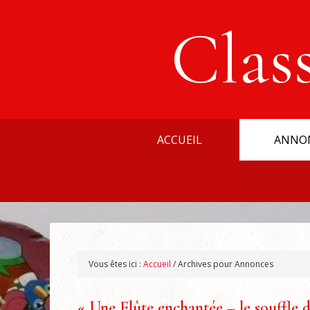
Clas
ACCUEIL
ANNO
Vous êtes ici :
Accueil
/
Archives pour Annonces
« Une Flûte enchantée – le souffle 