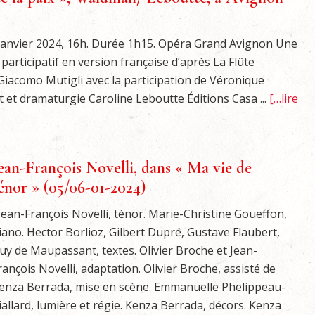
janvier 2024, 16h. Durée 1h15. Opéra Grand Avignon Une
 participatif en version française d’après La Flûte
iacomo Mutigli avec la participation de Véronique
et et dramaturgie Caroline Leboutte Éditions Casa ...
[…lire
ean-François Novelli, dans « Ma vie de
énor » (05/06-01-2024)
ean-François Novelli, ténor. Marie-Christine Goueffon,
iano. Hector Borlioz, Gilbert Dupré, Gustave Flaubert,
uy de Maupassant, textes. Olivier Broche et Jean-
rançois Novelli, adaptation. Olivier Broche, assisté de
enza Berrada, mise en scène. Emmanuelle Phelippeau-
iallard, lumière et régie. Kenza Berrada, décors. Kenza