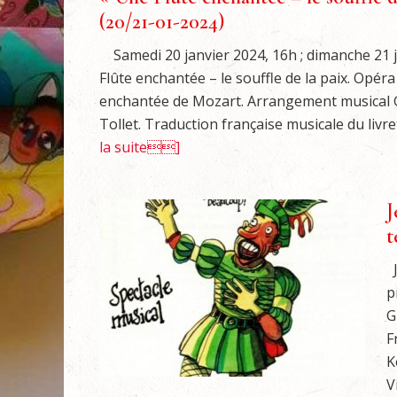
(20/21-01-2024)
Samedi 20 janvier 2024, 16h ; dimanche 21 
Flûte enchantée – le souffle de la paix. Opéra
enchantée de Mozart. Arrangement musical G
Tollet. Traduction française musicale du livr
la suite]
J
t
J
p
G
F
K
V