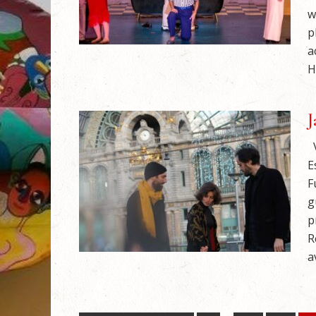
w
p
a
H
J
V
E
F
g
p
R
a