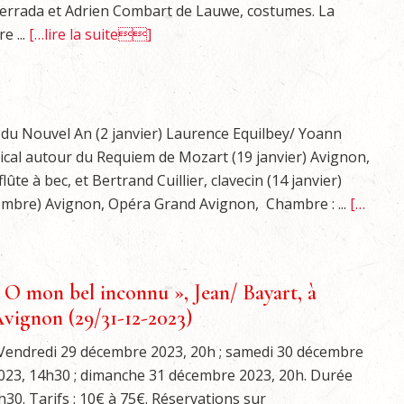
errada et Adrien Combart de Lauwe, costumes. La
e ...
[…lire la suite]
du Nouvel An (2 janvier) Laurence Equilbey/ Yoann
cal autour du Requiem de Mozart (19 janvier) Avignon,
te à bec, et Bertrand Cuillier, clavecin (14 janvier)
embre) Avignon, Opéra Grand Avignon, Chambre : ...
[…
 O mon bel inconnu », Jean/ Bayart, à
vignon (29/31-12-2023)
endredi 29 décembre 2023, 20h ; samedi 30 décembre
023, 14h30 ; dimanche 31 décembre 2023, 20h. Durée
h30. Tarifs : 10€ à 75€. Réservations sur