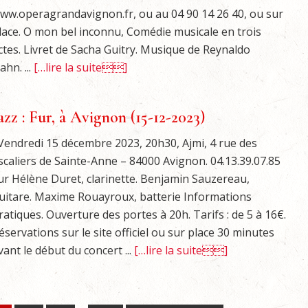
ww.operagrandavignon.fr, ou au 04 90 14 26 40, ou sur
lace. O mon bel inconnu, Comédie musicale en trois
ctes. Livret de Sacha Guitry. Musique de Reynaldo
ahn. ...
[…lire la suite]
azz : Fur, à Avignon (15-12-2023)
endredi 15 décembre 2023, 20h30, Ajmi, 4 rue des
scaliers de Sainte-Anne – 84000 Avignon. 04.13.39.07.85
ur Hélène Duret, clarinette. Benjamin Sauzereau,
uitare. Maxime Rouayroux, batterie Informations
ratiques. Ouverture des portes à 20h. Tarifs : de 5 à 16€.
éservations sur le site officiel ou sur place 30 minutes
vant le début du concert ...
[…lire la suite]