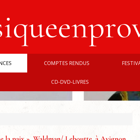
siqueenpro
NCES
COMPTES RENDUS
FESTIV
CD-DVD-LIVRES
de la paix », Waldman/ Leboutte, à Avignon