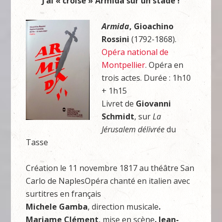
J’ai « croisé » Armida sur un stade !
Armida
, Gioachino
Rossini
(1792-1868).
Opéra national de
Montpellier
. Opéra en
trois actes. Durée : 1h10
+ 1h15
Livret de
Giovanni
Schmidt
, sur
La
Jérusalem délivrée
du
Tasse
Création le 11 novembre 1817 au théâtre San
Carlo de NaplesOpéra chanté en italien avec
surtitres en français
Michele Gamba
, direction musicale
.
Mariame Clément
, mise en scène
. Jean-