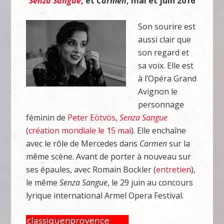
Senza Sangue
, et
Carmen
, mai et juin 2016
Son sourire est
aussi clair que
son regard et
sa voix. Elle est
à l’Opéra Grand
Avignon le
personnage
féminin de
Peter Eötvös
,
Senza Sangue
(
création mondiale le 15 mai
). Elle enchaîne
avec le rôle de Mercedes dans
Carmen
sur la
même scène. Avant de porter à nouveau sur
ses épaules, avec Romain Bockler (
entretien
),
le même
Senza Sangue
, le 29 juin au concours
lyrique international Armel Opera Festival.