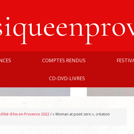
siqueenpro
NCES
COMPTES RENDUS
FESTIV
CD-DVD-LIVRES
l d’été d’Aix-en-Provence 2022
/
« Woman at point zero », création