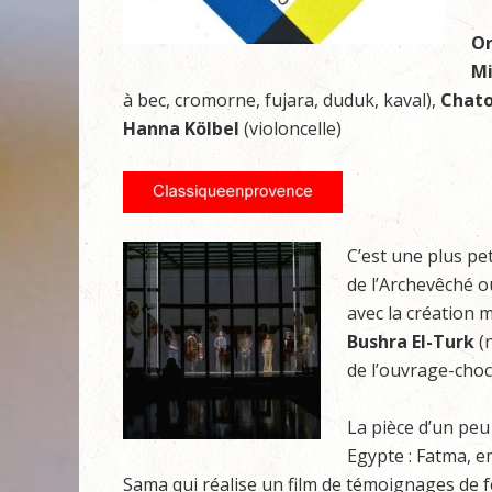
Or
Mi
à bec, cromorne, fujara, duduk, kaval),
Chato
Hanna Kölbel
(violoncelle)
C’est une plus pe
de l’Archevêché o
avec la création 
Bushra El-Turk
(n
de l’ouvrage-cho
La pièce d’un pe
Egypte : Fatma, 
Sama qui réalise un film de témoignages de 