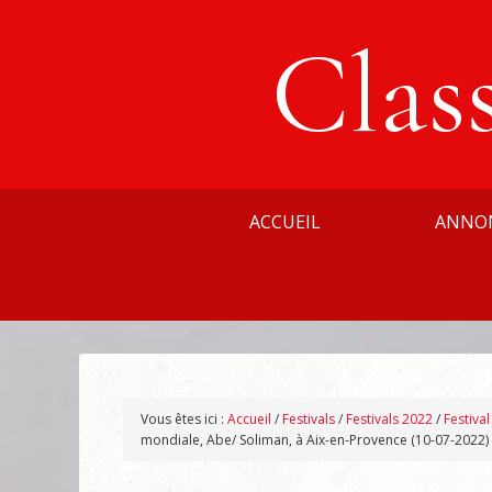
Clas
ACCUEIL
ANNO
Vous êtes ici :
Accueil
/
Festivals
/
Festivals 2022
/
Festiva
mondiale, Abe/ Soliman, à Aix-en-Provence (10-07-2022)