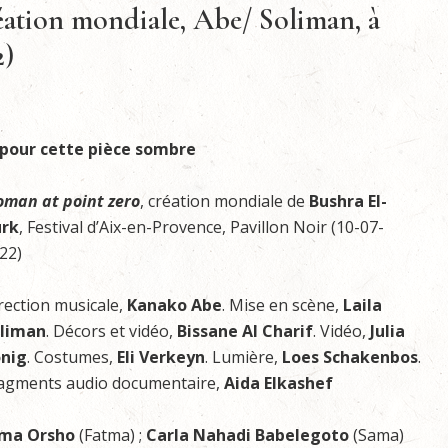
éation mondiale, Abe/ Soliman, à
2)
 pour cette pièce sombre
man at point zero
, création mondiale de
Bushra El-
rk
, Festival d’Aix-en-Provence, Pavillon Noir (10-07-
22)
rection musicale,
Kanako Abe
. Mise en scène,
Laila
liman
. Décors et vidéo,
Bissane Al Charif
. Vidéo,
Julia
nig
. Costumes,
Eli Verkeyn
. Lumière,
Loes Schakenbos
.
agments audio documentaire,
Aida Elkashef
ma Orsho
(Fatma) ;
Carla Nahadi Babelegoto
(Sama)