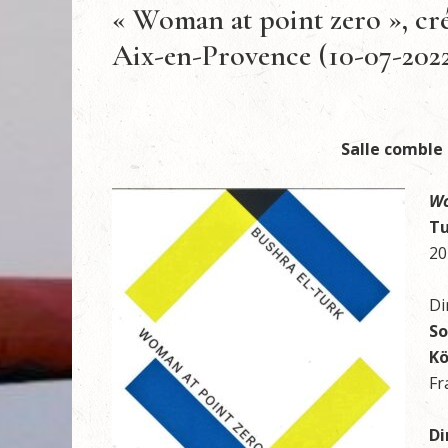
« Woman at point zero », cr
Aix-en-Provence (10-07-202
Salle comble
Wo
Tu
20
Di
So
Kö
Fr
Di