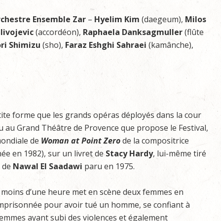
chestre
Ensemble Zar
–
Hyelim Kim
(daegeum),
Milos
livojevic
(accordéon),
Raphaela Danksagmuller
(flûte
ri
Shimizu
(sho),
Faraz Eshghi Sahraei
(kamânche),
tite forme que les grands opéras déployés dans la cour
u au Grand Théâtre de Provence que propose le Festival,
mondiale de
Woman at Point Zero
de la compositrice
ée en 1982), sur un livret de
Stacy Hardy
, lui-même tiré
c de
Nawal El Saadawi
paru en 1975.
u moins d’une heure met en scène deux femmes en
emprisonnée pour avoir tué un homme, se confiant à
femmes ayant subi des violences et également