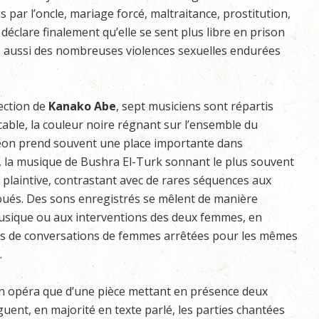
par l’oncle, mariage forcé, maltraitance, prostitution,
éclare finalement qu’elle se sent plus libre en prison
ne aussi des nombreuses violences sexuelles endurées
rection de
Kanako Abe
, sept musiciens sont répartis
cable, la couleur noire régnant sur l’ensemble du
déon prend souvent une place importante dans
, la musique de Bushra El-Turk sonnant le plus souvent
, plaintive, contrastant avec de rares séquences aux
oués. Des sons enregistrés se mêlent de manière
musique ou aux interventions des deux femmes, en
es de conversations de femmes arrêtées pour les mêmes
.
’un opéra que d’une pièce mettant en présence deux
uent, en majorité en texte parlé, les parties chantées