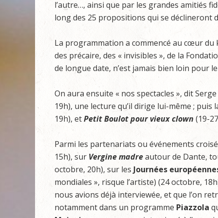
l’autre…, ainsi que par les grandes amitiés fi
long des 25 propositions qui se déclineront d
La programmation a commencé au cœur du kal
des précaire, des « invisibles », de la Fonda
de longue date, n’est jamais bien loin pour le
On aura ensuite « nos spectacles », dit Serge
19h), une lecture qu’il dirige lui-même ; puis 
19h), et
Petit Boulot pour vieux clown
(19-27
Parmi les partenariats ou événements croisé
15h), sur
Vergine madre
autour de Dante, touj
octobre, 20h), sur les
Journées européenne
mondiales », risque l’artiste) (24 octobre, 18
nous avions déjà interviewée, et que l’on r
notamment dans un programme
Piazzola
qu