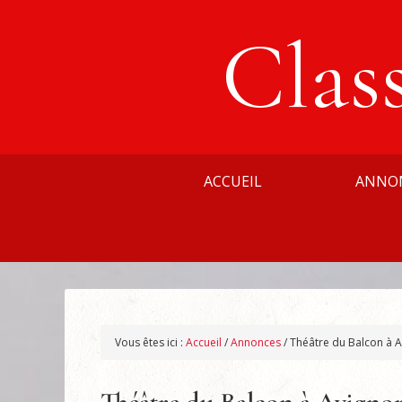
Clas
ACCUEIL
ANNO
Vous êtes ici :
Accueil
/
Annonces
/
Théâtre du Balcon à A