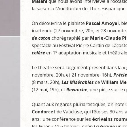
Maiani
que nous avons interviewé à l’occasio
la saison à l’Auditorium du Thor. Hispanique
On découvrira le pianiste
Pascal Amoyel
, b
inattendu (27 novembre, 20h, et 28 novembre
de coton
chorégraphié par
Marie-Claude Pi
spectacle au Festival Pierre Cardin de Lacost
e
colère
en 1
adaptation musicale et théâtrale 
Le théâtre sera largement présent dans la 
novembre, 20h, et 21 novembre, 16h),
Précie
(8 mars, 20h),
Les Misérables
de
William Me
(12 mai, 19h), et
Revanche
, une pièce sur le 
Quant aux regards pluriartistiques, on note
Condorcet
de Vaucluse, qui fête ses 30 ans a
ans ; une conférence sur les
écrivains roum
les livres » (4-6 février), enfin
La Graine
un co