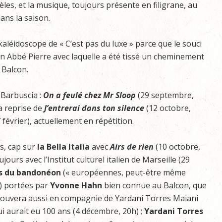
dèles, et la musique, toujours présente en filigrane, au
ans la saison.
éidoscope de « C’est pas du luxe » parce que le souci
tion Abbé Pierre avec laquelle a été tissé un cheminement
 Balcon.
 Barbuscia :
On a feulé chez Mr Sloop
(29 septembre,
la reprise de
J’entrerai dans ton silence
(12 octobre,
 février), actuellement en répétition.
s, cap sur
la Bella Italia
avec
Airs de rien
(10 octobre,
ours avec l’Institut culturel italien de Marseille (29
s du bandonéon
(« européennes, peut-être même
h) portées par
Yvonne Hahn
bien connue au Balcon, que
etrouvera aussi en compagnie de Yardani Torres Maiani
i aurait eu 100 ans (4 décembre, 20h) ;
Yardani Torres