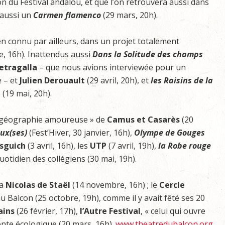
n du Festival andalou, et que l’on retrouvera aussi dans
 aussi un
Carmen flamenco
(29 mars, 20h).
ien connu par ailleurs, dans un projet totalement
, 16h). Inattendus aussi
Dans la Solitude des champs
etragalla
– que nous avions interviewée pour un
e – et
Julien Derouault
(29 avril, 20h), et
les Raisins de la
(19 mai, 20h).
« géographie amoureuse » de
Camus et Casarès
(20
ux(ses)
(Fest’Hiver, 30 janvier, 16h),
Olympe de Gouges
sguich
(3 avril, 16h), les
UTP
(7 avril, 19h),
la Robe rouge
quotidien des collégiens (30 mai, 19h).
ra
Nicolas de Staël
(14 novembre, 16h) ; le
Cercle
u Balcon (25 octobre, 19h), comme il y avait fêté ses 20
ains
(26 février, 17h),
l’Autre Festival
, « celui qui ouvre
nte écologique (20 mars, 16h).
www.theatredubalcon.org