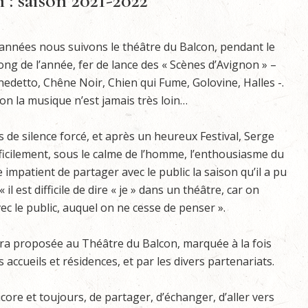
: saison 2021-2022
années nous suivons le théâtre du Balcon, pendant le
long de l’année, fer de lance des « Scènes d’Avignon » –
detto, Chêne Noir, Chien qui Fume, Golovine, Halles -.
on la musique n’est jamais très loin…
 de silence forcé, et après un heureux Festival, Serge
ficilement, sous le calme de l’homme, l’enthousiasme du
 impatient de partager avec le public la saison qu’il a pu
« il est difficile de dire « je » dans un théâtre, car on
avec le public, auquel on ne cesse de penser ».
sera proposée au Théâtre du Balcon, marquée à la fois
 accueils et résidences, et par les divers partenariats.
ncore et toujours, de partager, d’échanger, d’aller vers