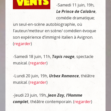
-Samedi 11 juin, 19h,
Le Prince de Calabre
,
comédie dramatique;
un seul-en-scène autobiographie, où
l’auteur/metteur en scène/ comédien évoque
son expérience d’immigré italien à Avignon.
(
regarder
)
-Samedi 18 juin, 11h,
Tapis rouge
, spectacle
musical. (
regarder
)
-Lundi 20 juin, 19h,
Urbex Romance
, théâtre
musical. (
regarder
)
-Jeudi 23 juin, 19h,
Jean Zay, l’Homme
complet
, théâtre contemporain. (
regarder
)