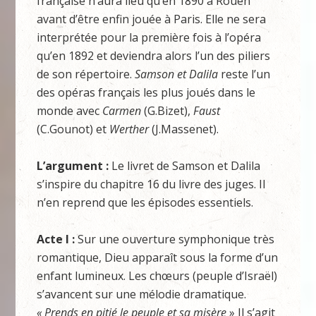
française n’aura lieu qu’en 1890 à Rouen
avant d’être enfin jouée à Paris. Elle ne sera
interprétée pour la première fois à l’opéra
qu’en 1892 et deviendra alors l’un des piliers
de son répertoire.
Samson et Dalila
reste l’un
des opéras français les plus joués dans le
monde avec
Carmen
(G.Bizet),
Faust
(C.Gounot) et
Werther
(J.Massenet).
L’argument :
Le livret de Samson et Dalila
s’inspire du chapitre 16 du livre des juges. Il
n’en reprend que les épisodes essentiels.
Acte I :
Sur une ouverture symphonique très
romantique, Dieu apparaît sous la forme d’un
enfant lumineux. Les chœurs (peuple d’Israël)
s’avancent sur une mélodie dramatique.
« Prends en pitié le peuple et sa misère
» Il s’agit