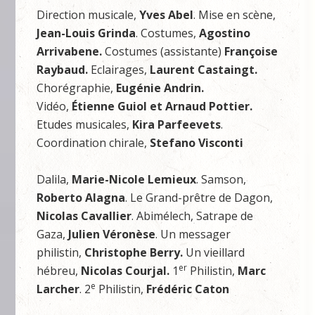
Direction musicale,
Yves Abel
. Mise en scène,
Jean-Louis Grinda
. Costumes,
Agostino
Arrivabene.
Costumes (assistante)
Françoise
Raybaud.
Eclairages,
Laurent Castaingt.
Chorégraphie,
Eugénie Andrin.
Vidéo,
Étienne Guiol et Arnaud Pottier.
Etudes musicales,
Kira Parfeevets
.
Coordination chirale,
Stefano Visconti
Dalila,
Marie-Nicole Lemieux
. Samson,
Roberto Alagna
. Le Grand-prêtre de Dagon,
Nicolas Cavallier
. Abimélech, Satrape de
Gaza,
Julien Véronèse
. Un messager
philistin,
Christophe Berry.
Un vieillard
er
hébreu,
Nicolas Courjal.
1
Philistin,
Marc
e
Larcher
. 2
Philistin,
Frédéric Caton