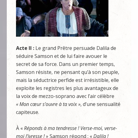
Acte II :
Le grand Prêtre persuade Dalila de
séduire Samson et de lui faire avouer le
secret de sa force. Dans un premier temps,
Samson résiste, ne pensant qu’à son peuple,
mais la séductrice perfide est irrésistible, elle
exploite les registres les plus avantageux de
la voix de mezzo-soprano avec l’air célèbre
« Mon cœur s’ouvre à ta voix »
, d’une sensualité
capiteuse.
À «
Réponds à ma tendresse ! Verse-moi, verse-
moi l’ivresse !
» Samson répond : «
Dalila !