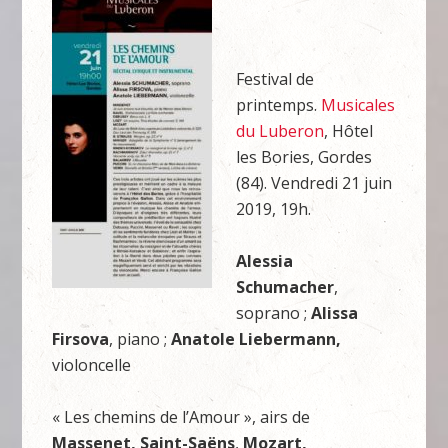
Festival de
printemps.
Musicales
du Luberon
, Hôtel
les Bories, Gordes
(84). Vendredi 21 juin
2019, 19h.
Alessia
Schumacher
,
soprano ;
Alissa
Firsova
, piano ;
Anatole Liebermann,
violoncelle
« Les chemins de l’Amour », airs de
Massenet, Saint-Saëns
,
Mozart,