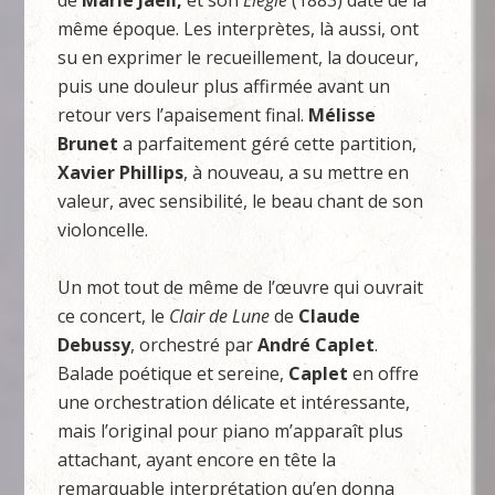
de
Marie Jaëll,
et son
Elégie
(1883) date de la
même époque. Les interprètes, là aussi, ont
su en exprimer le recueillement, la douceur,
puis une douleur plus affirmée avant un
retour vers l’apaisement final.
Mélisse
Brunet
a parfaitement géré cette partition,
Xavier Phillips
, à nouveau, a su mettre en
valeur, avec sensibilité, le beau chant de son
violoncelle.
Un mot tout de même de l’œuvre qui ouvrait
ce concert, le
Clair de Lune
de
Claude
Debussy
, orchestré par
André Caplet
.
Balade poétique et sereine,
Caplet
en offre
une orchestration délicate et intéressante,
mais l’original pour piano m’apparaît plus
attachant, ayant encore en tête la
remarquable interprétation qu’en donna