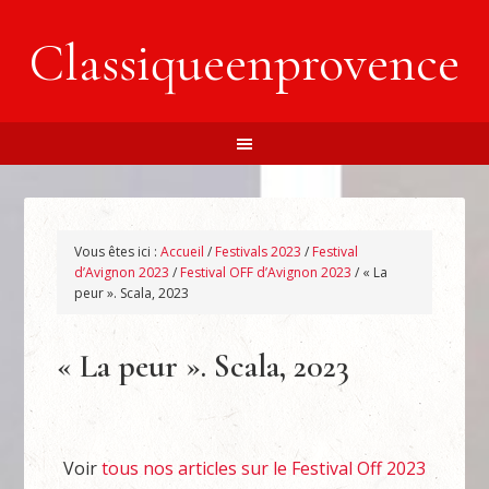
Classiqueenprovence
Vous êtes ici :
Accueil
/
Festivals 2023
/
Festival
d’Avignon 2023
/
Festival OFF d’Avignon 2023
/
« La
peur ». Scala, 2023
« La peur ». Scala, 2023
Voir
tous nos articles sur le Festival Off 2023