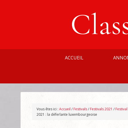
Clas
ACCUEIL
ANNO
Vous êtes ici :
Accueil
/
Festivals
/
Festivals 2021
/
Festiva
2021 : la déferlante luxembourgeoise