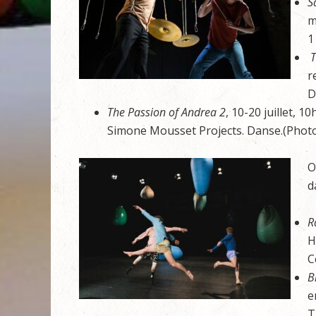
S
m
1
T
r
D
The Passion of Andrea 2
, 10-20 juillet, 1
Simone Mousset Projects. Danse.(Phot
O
d
R
H
C
Bi
e
T