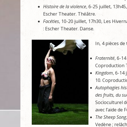
Histoire de la violence
, 6-25 juillet, 13h4
Escher Theater. Théâtre.
Facéties
, 10-20 juillet, 17h30, Les Hive
: Escher Theater. Danse.
In, 4 pièces de 
Fraternité
, 6-14
Coproduction T
Kingdom
, 6-14 
10. Coproducti
Autophagies hist
des fruits, du s
Socioculturel d
avec l’aide de
The Sheep Song
Vedène ; relâch