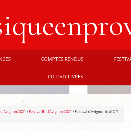
siqueenpro
NCES
COMPTES RENDUS
FESTIV
CD-DVD-LIVRES
l d'Avignon 2021
/
Festival IN d’Avignon 2021
/
Festival d’Avignon In & Off