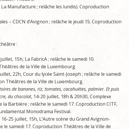
5, La Manufacture ; relâche les lundis). Coproduction
rnales – CDCN d’Avignon ; relâche le jeudi 15. Coproduction
théâtre :
 juillet, 15h, La FabricA ; relâche le samedi 10.
héâtres de la Ville de Luxembourg.
juillet, 22h, Cour du lycée Saint-Joseph ; relâche le samedi
on Théâtres de la Ville de Luxembourg.
oires de bananes, riz, tomates, cacahuètes, palmier. Et puis
ucre, du chocolat
, 14-20 juillet, 18h & 20h30, Complexe
e la Barbière ; relâche le samedi 17. Coproduction CITF,
 Fundamental Monodrama Festival.
, 16-25 juillet, 15h, L’Autre scène du Grand Avignon-
e le samedi 17. Coproduction Théâtres de la Ville de