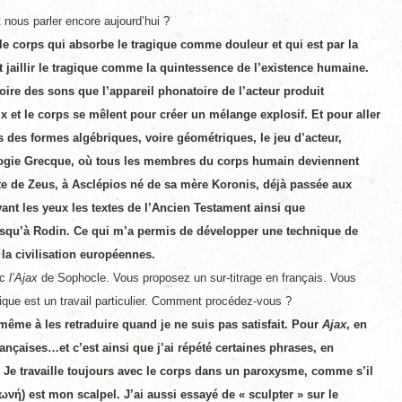
t nous parler encore aujourd’hui ?
 le corps qui absorbe le tragique comme douleur et qui est par la
ait jaillir le tragique comme la quintessence de l’existence humaine.
oire des sons que l’appareil phonatoire de l’acteur produit
x et le corps se mêlent pour créer un mélange explosif. Et pour aller
ns des formes algébriques, voire géométriques, le jeu d’acteur,
ologie Grecque, où tous les membres du corps humain deviennent
ête de Zeus, à Asclépios né de sa mère Koronis, déjà passée aux
vant les yeux les textes de l’Ancien Testament ainsi que
jusqu’à Rodin. Ce qui m’a permis de développer une technique de
la civilisation européennes.
ec
l’Ajax
de Sophocle. Vous proposez un sur-titrage en français. Vous
tique est un travail particulier. Comment procédez-vous ?
 même à les retraduire quand je ne suis pas satisfait. Pour
Ajax
, en
rançaises…et c’est ainsi que j’ai répété certaines phrases, en
 Je travaille toujours avec le corps dans un paroxysme, comme s’il
ωνή) est mon scalpel. J’ai aussi essayé de « sculpter » sur le