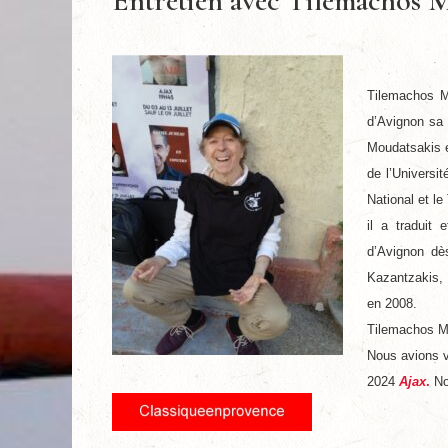
Entretien avec Tilemachos Mo
Tilemachos M
d’Avignon sa v
Moudatsakis es
de l’Universi
National et l
il a traduit
d’Avignon dè
Kazantzakis,
en 2008.
Tilemachos Mou
Nous avions 
2024
Ajax
.
No