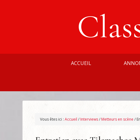
Clas
ACCUEIL
ANNO
Vous êtes ici :
Accueil
/
Interviews
/
Metteurs en scène
/
En