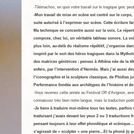
-Tilemachos, en quoi votre travail sur le tragique grec peu
-Mon travail de mise en scène est centré sur le corps,
suite autorisé à l’exprimer sur scène. Cette écriture f
Ma technique se concentre aussi sur la voix. Le répert
compose, chez lui, un véritable tableau sonore. La voi
plus loin, au-delà du réalisme répétitif, j’organise da
inspiré par le sort des héros tragiques dans la Myth
des matrices génitrices : pensez à Athéna née de la t
enfers, par l’intervention d’Hermès. Mais j’ai aussi de
l’iconographie et la sculpture classique, de Phidias 
Performance fondée aux archétypes de l’histoire et de 
-Vous revenez cette année au Festival Off d’Avignon, av
connaissez très bien notre langue, mais la traduction poé
-Je tiens à traduire moi-même tous les textes, parfois
traduisant j’avais devant les yeux 2 ou 3 traductions f
pensant toujours à leur effet phonétique et scénique…
s’agissait de « sculpter » une pierre…Et la phonè (η φ