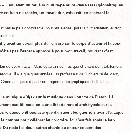
 »… en jetant un œil à la culture-peinture (des vases) géométriques
e en train de répéter, un travail dur, exhaustif en espérant le
est pas le plus confortable, pour les sièges, pour la climatisation, et trop
pleinement…
il y avait un travail plus dur encore sur le corps d’acteur et la voix,
 n’était pas l’espace approprié pour mon travail, pourtant c’est
-plan de votre travail. Mais cette année musique et chant sont totalement
e grecque. Il y a quelques années, un professeur de l’université de Metz,
la Grèce antique » à partir de fragments épigraphiques de Delphes
re la musique
d’Ajax
sur la musique dans l’œuvre de Platon. Là,
nt auditif, mais on a une théorie rare et archétypale sur la
 », danse enthousiaste que dansaient les guerriers avant l’attaque
 combat pour célébrer leur victoire. Ici c’est fait après le faux
. Du reste les deux autres chants du chœur ce sont des