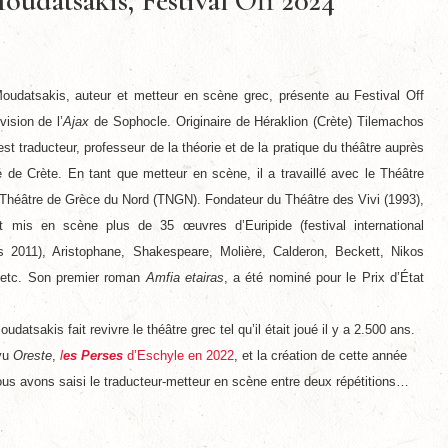
udatsakis, Festival Off 2024
oudatsakis, auteur et metteur en scène grec, présente au Festival Off
ision de l’
Ajax
de Sophocle. Originaire de Héraklion (Crète) Tilemachos
t traducteur, professeur de la théorie et de la pratique du théâtre auprès
té de Crète. En tant que metteur en scène, il a travaillé avec le Théâtre
e Théâtre de Grèce du Nord (TNGN). Fondateur du Théâtre des Vivi (1993),
 et mis en scène plus de 35 œuvres d’Euripide (festival international
s 2011), Aristophane, Shakespeare, Molière, Calderon, Beckett, Nikos
 etc. Son premier roman
Amfia etairas
, a été nominé pour le Prix d’État
datsakis fait revivre le théâtre grec tel qu’il était joué il y a 2.500 ans.
vu
Oreste
,
l
es Perses
d’Eschyle en 2022
, et la création de cette année
us avons saisi le traducteur-metteur en scène entre deux répétitions…