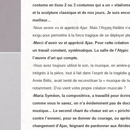
costume en tissu 2 ou 3 costumes qui a un « vitalisme
et la sculpture classique et de nos jours. Je suis encor
meilleur…
-Nous avons vu et apprécié
Ajax
. Mais l’Atypiq théâtre n’
exigu pour permettre à la force tragique de se déployer 
-Merci d’avoir vu et apprécié
Ajax
. Pour cette création 
un travail constant, systématique. La salle de l’Atypic
l’œuvre d’art qui compte.
-Vous avez toujours utilisé le son, la musique, en arrière
intégrés à la pièce, tout à fait dans l’esprit de la tragédi
Annie Bélis, avait tenté de reconstituer la « musique de 
notamment. D’où vient votre propre création musicale ?
-Maria Syméon, la compositrice, a travaillé pour écri
comme vous le savez, on n’a évidemment pas de docume
musique… Le second chant du chœur est un « pirichios
contre l’ennemi, pour se donner du courage, ou après le
changement d’Ajax, feignant de pardonner aux Atrides